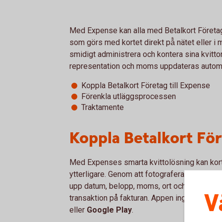
Med Expense kan alla med Betalkort Företag
som görs med kortet direkt på̊ nätet eller i
smidigt administrera och kontera sina kvitton 
representation och moms uppdateras automa
Koppla Betalkort Företag till Expense
Förenkla utläggsprocessen
Traktamente
Koppla Betalkort För
Med Expenses smarta kvittolösning kan korta
ytterligare. Genom att fotografera kvittot 
upp datum, belopp, moms, ort och inköpsställ
V
transaktion på fakturan. Appen ingår kostnads
eller
Google Play
.