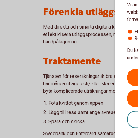
Vi an
Förenkla utläggspro
webbp
förbä
Med direkta och smarta digitala kvitton spar
F
effektivisera utläggsprocessen, minska risk
R
handpåläggning.
Du ka
under
Traktamente
Tjänsten för reseräkningar är bra att ha om
har många utlägg och/eller ska erhålla tr
byta komplicerade uträkningar mot redovisa
Fota kvittot genom appen
Lägg till resa samt ange avreseort och dest
Spara och skicka
Swedbank och Entercard samarbetar med Dic