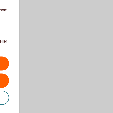
a som
eller