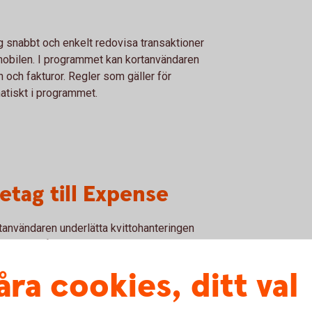
 snabbt och enkelt redovisa transaktioner
 mobilen. I programmet kan kortanvändaren
och fakturor. Regler som gäller för
tiskt i programmet.
etag till Expense
nvändaren underlätta kvittohanteringen
med appen fångar den smarta kvittolösningen
e. Sedan matchar kvittot automatiskt till rätt
åra cookies, ditt val
fritt i tjänsten och laddas ner i
App Store