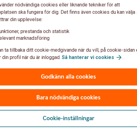
vänder nödvändiga cookies eller liknande tekniker för att
cessen
latsen ska fungera för dig. Det finns även cookies du kan välj
ttrar din upplevelse:
ar man flera minuter per kvitto genom att
unktioner, prestanda och statistik
en för slarvfel samt slipper manuell
elevant marknadsföring
n ta tillbaka ditt cookie-medgivande när du vill, på cookie-sidan 
 din profil när du är inloggad.
Så hanterar vi
cookies
.
 du som kortanvändaren ofta är ute och reser,
Godkänn alla cookies
aktamente. Med Expense reseräkning kan man
t traktamente genom att:
Bara nödvändiga cookies
ination för inrikes eller utrikes resor
Cookie-inställningar
om Expense, ett företag som gör hantering