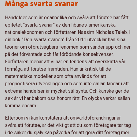
Många svarta svanar
Händelser som är osannolika och svåra att förutse har fått
epitetet ”svarta svanar” av den libanes-amerikanska
nationalekonomen och författaren Nassim Nicholas Taleb. I
sin bok ”Den svarta svanen” från 2011 utvecklar han sina
teorier om oförutsägbara fenomen som vänder upp och ner
på det förväntade och får förödande konsekvenser.
Författaren menar att vi har en tendens att överskatta vår
förmåga att förutse framtiden. Han är kritisk till de
matematiska modeller som ofta används för att
prognostisera utvecklingen och som inte sällan landar i att
extrema händelser är mycket sällsynta. Och kanske ger de
sex år vi har bakom oss honom rätt. En olycka verkar sällan
komma ensam.
Eftersom vi kan konstatera att omvärldsförändringar är
svåra att förutse, är det viktigt att du som företagare tar tag
i de saker du själv kan påverka för att göra ditt företag mer