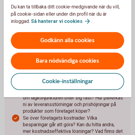
Så stärker du företagets
Du kan ta tillbaka ditt cookie-medgivande när du vill,
verksamhet i en föränderlig
på cookie-sidan eller under din profil när du är
inloggad.
Så hanterar vi
cookies
.
värld:
Se till att hålla koll på företagets kassaflöde –
Godkänn alla cookies
när pengar kommer in och när de går ut. Gör en
likviditetsbudget så att du får klart för dig om,
och i så fall när, du riskerar att få
Bara nödvändiga cookies
likviditetsproblem.
Bygg en buffert, eller förstärk den som redan
finns, för att klara sämre tider och oförutsedda
Cookie-inställningar
utgifter.
Stresstesta företagets ekonomi. Vad händer
om lågkonjunkturen biter sig fast? Hur påverkas
ni av leveransstörningar och prishöjningar på
produkter som företaget köper?
Se över företagets kostnader. Vilka
besparingar går att göra? Kan du hitta andra,
mer kostnadseffektiva lösningar? Vad finns det