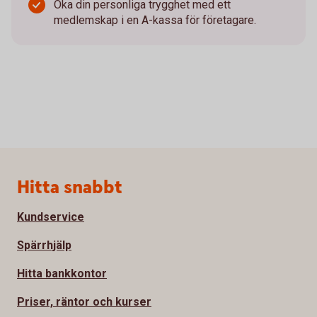
Öka din personliga trygghet med ett
medlemskap i en A-kassa för företagare.
Sidfot
Hitta snabbt
Kundservice
Spärrhjälp
Hitta bankkontor
Priser, räntor och kurser