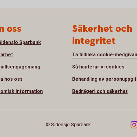
 oss
Säkerhet och
integritet
idensjö Sparbank
barhet
Ta tillbaka cookie-medgiva
hällsengagemang
Så hanterar vi cookies
a hos oss
Behandling av personuppgif
omisk information
Bedrägeri och säkerhet
© Sidensjö Sparbank