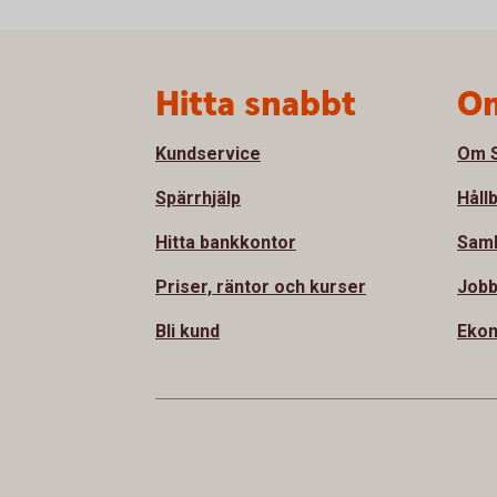
Sidfot
Hitta snabbt
Om
Kundservice
Om S
Spärrhjälp
Håll
Hitta bankkontor
Sam
Priser, räntor och kurser
Jobb
Bli kund
Ekon