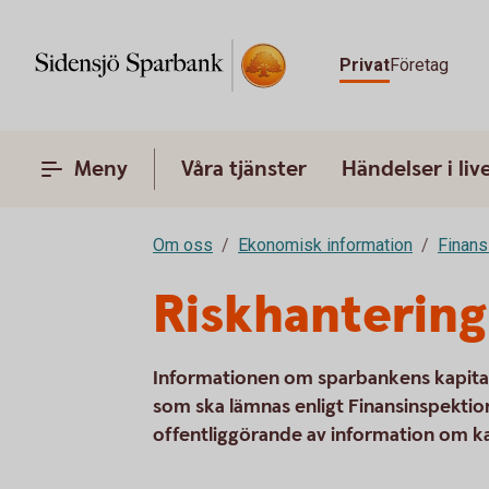
Privat
Företag
Meny
Våra tjänster
Händelser i liv
Om oss
Ekonomisk information
Finans
Riskhantering
Informationen om sparbankens kapital
som ska lämnas enligt Finansinspektio
offentliggörande av information om ka