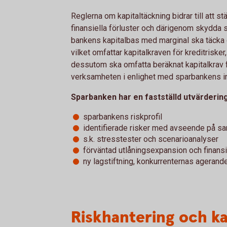
Reglerna om kapitaltäckning bidrar till att 
finansiella förluster och därigenom skydda 
bankens kapitalbas med marginal ska täcka 
vilket omfattar kapitalkraven för kreditriske
dessutom ska omfatta beräknat kapitalkrav för
verksamheten i enlighet med sparbankens inte
Sparbanken har en fastställd utvärderin
sparbankens riskprofil
identifierade risker med avseende på s
s.k. stresstester och scenarioanalyser
förväntad utlåningsexpansion och finans
ny lagstiftning, konkurrenternas ageran
Riskhantering och ka