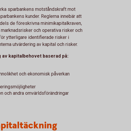
stärka sparbankens motståndskraft mot
sparbankens kunder. Reglerna innebär att
dels de föreskrivna minimikapitalkraven,
r, marknadsrisker och operativa risker och
 ytterligare identifierade risker i
rna utvärdering av kapital och risker.
g av kapitalbehovet baserad på:
annolikhet och ekonomisk påverkan
ieringsmöjligheter
den och andra omvärldsförändringar
pitaltäckning