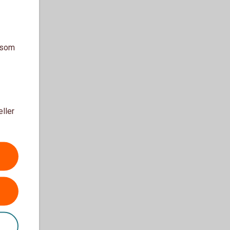
a som
eller