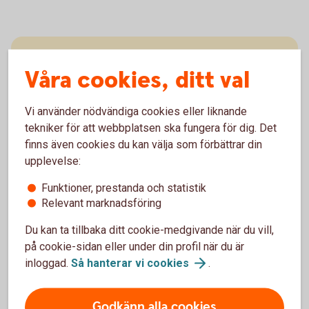
Våra cookies, ditt val
Stäng kort
tillfälligt
Vi använder nödvändiga cookies eller liknande
tekniker för att webbplatsen ska fungera för dig. Det
finns även cookies du kan välja som förbättrar din
upplevelse:
Funktioner, prestanda och statistik
Kan ha glömt kortet hemma
Relevant marknadsföring
Stänga kort
tillfälligt
Du kan ta tillbaka ditt cookie-medgivande när du vill,
på cookie-sidan eller under din profil när du är
inloggad.
Så hanterar vi
cookies
.
Godkänn alla cookies