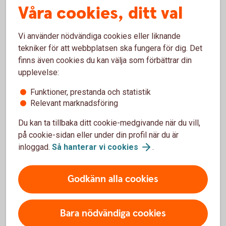
Våra cookies, ditt val
Hantera er ekonomi på ett
Vi använder nödvändiga cookies eller liknande
enkelt,
snabbt
och
säkert
tekniker för att webbplatsen ska fungera för dig. Det
finns även cookies du kan välja som förbättrar din
sätt med bankintegration.
upplevelse:
Funktioner, prestanda och statistik
Relevant marknadsföring
Du kan ta tillbaka ditt cookie-medgivande när du vill,
på cookie-sidan eller under din profil när du är
inloggad.
Så hanterar vi
cookies
.
Bokio
Godkänn alla cookies
Bara nödvändiga cookies