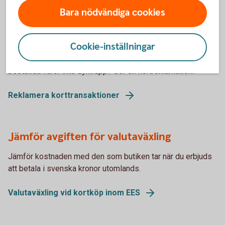
Bara nödvändiga cookies
Reklamera korttransaktioner
Cookie-inställningar
Har det blivit draget två gånger för ett köp eller har dina
beställda varor inte dykt upp? Gör en kortreklamation.
Reklamera korttransaktioner
Jämför avgiften för valutaväxling
Jämför kostnaden med den som butiken tar när du erbjuds
att betala i svenska kronor utomlands.
Valutaväxling vid kortköp inom EES