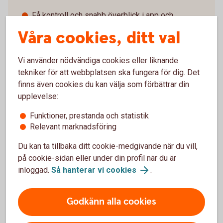
Få kontroll och snabb överblick i app och
internetbank
Våra cookies, ditt val
Tydlig översikt på faktura eller e-faktura.
Smidig betalning med mobil eller smartklocka.
Vi använder nödvändiga cookies eller liknande
Betalkort Företag
tekniker för att webbplatsen ska fungera för dig. Det
finns även cookies du kan välja som förbättrar din
upplevelse:
Funktioner, prestanda och statistik
Relevant marknadsföring
Har du redan ett företagskort?
Du kan ta tillbaka ditt cookie-medgivande när du vill,
på cookie-sidan eller under din profil när du är
Spärra ditt kort
inloggad.
Så hanterar vi cookies
.
Ring oss direkt och spärra ditt kort – vi har öppet varje dag,
dygnet runt.
Godkänn alla cookies
Ring +46 8 411 10 11 för att spärra ditt kort