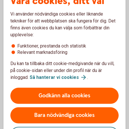
Våra cookies, ditt val
Vilka kort går att använda med Samsung Pay?
Vi använder nödvändiga cookies eller liknande
tekniker för att webbplatsen ska fungera för dig. Det
Är det säkert att betala med Samsung Pay?
finns även cookies du kan välja som förbättrar din
upplevelse:
Hur betalar jag med Samsung Pay?
Funktioner, prestanda och statistik
Relevant marknadsföring
Du kan ta tillbaka ditt cookie-medgivande när du vill,
Har du frågor om Samsung
på cookie-sidan eller under din profil när du är
inloggad.
Så hanterar vi
cookies
.
Pay?
Om du har frågor eller funderingar om hur Samsung
Godkänn alla cookies
Pay fungerar, vänd dig till Samsung för mer
information.
Bara nödvändiga cookies
www.samsung.com/se/
pay