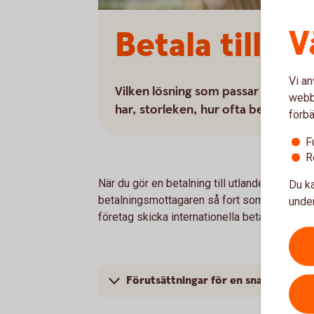
V
Betala till u
Vi an
Vilken lösning som passar ditt före
webbp
har, storleken, hur ofta betalning
förbä
F
R
När du gör en betalning till utlandet ligger de
Du ka
betalningsmottagaren så fort som möjligt. M
under
företag skicka internationella betalningar i sto
Förutsättningar för en snabb och säk