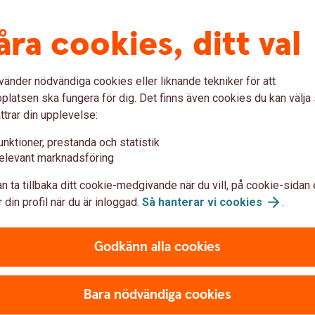
åra cookies, ditt val
tlandet
vänder nödvändiga cookies eller liknande tekniker för att
tag bäst beror bland annat på hur många betalningar ni
latsen ska fungera för dig. Det finns även cookies du kan välj
arna görs och om ni känner mottagarna.
ttrar din upplevelse:
unktioner, prestanda och statistik
elevant marknadsföring
t i alla parters intresse att betalningen når
n ta tillbaka ditt cookie-medgivande när du vill, på cookie-sidan 
ed bankens olika betalningskanaler kan ditt
 din profil när du är inloggad.
Så hanterar vi
cookies
.
rt sett till hela världen.
Godkänn alla cookies
er betalning till utlandet
Bara nödvändiga cookies