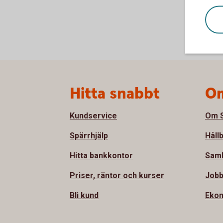
Sidfot
Hitta snabbt
Om
Kundservice
Om S
Spärrhjälp
Håll
Hitta bankkontor
Sam
Priser, räntor och kurser
Jobb
Bli kund
Ekon