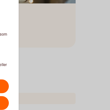
a som
eller