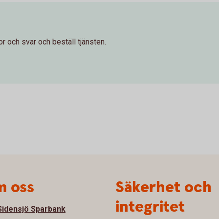
r och svar och beställ tjänsten.
 oss
Säkerhet och
integritet
idensjö Sparbank