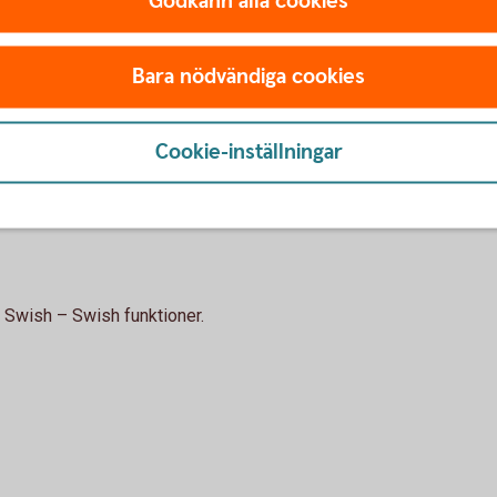
Godkänn alla cookies
ch läs mer om
tjänsten
Bara nödvändiga cookies
etta kan ni
göra
Cookie-inställningar
sh-rapport
– Swish – Swish funktioner.