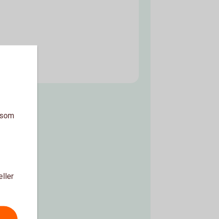
a som
eller