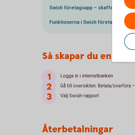
Swish företagsapp – skaffa appen o
Funktionerna i Swish företagsapp – d
Så skapar du en Swi
Logga in i internetbanken
Gå till översikten: Betala/överföra 
Välj Swish-rapport
Återbetalningar