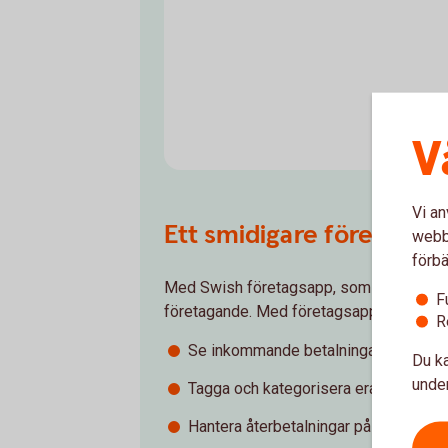
V
Vi an
Ett smidigare företaga
webbp
förbä
Med Swish företagsapp, som är ett kompl
F
företagande. Med företagsappen kan ni g
R
Se inkommande betalningar i realtid.
Du ka
under
Tagga och kategorisera era betalninga
Hantera återbetalningar på ett smidigt