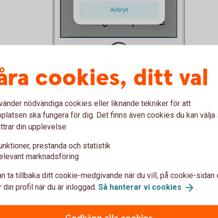
åra cookies, ditt val
vänder nödvändiga cookies eller liknande tekniker för att
nde med företagsappen
latsen ska fungera för dig. Det finns även cookies du kan välj
ttrar din upplevelse:
ement till Swish Handel, får ni ett smidigare
unktioner, prestanda och statistik
öra flera saker:
elevant marknadsföring
n ta tillbaka ditt cookie-medgivande när du vill, på cookie-sidan 
 din profil när du är inloggad.
Så hanterar vi
cookies
.
r.
 sätt.