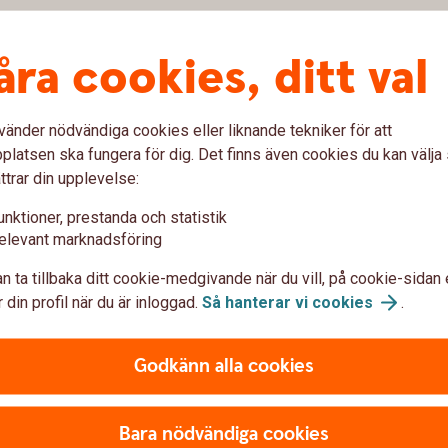
åra cookies, ditt val
Fakturaportal
vänder nödvändiga cookies eller liknande tekniker för att
latsen ska fungera för dig. Det finns även cookies du kan välj
ttrar din upplevelse:
g, frankering och postinlämning
unktioner, prestanda och statistik
elevant marknadsföring
n ta tillbaka ditt cookie-medgivande när du vill, på cookie-sidan 
 din profil när du är inloggad.
Så hanterar vi
cookies
.
Godkänn alla cookies
Bara nödvändiga cookies