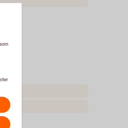
a som
eller