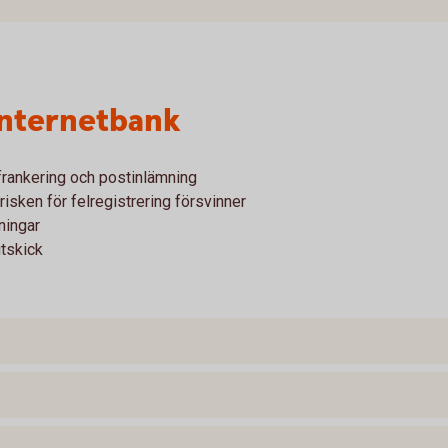
 internetbank
 frankering och postinlämning
risken för felregistrering försvinner
ningar
tskick