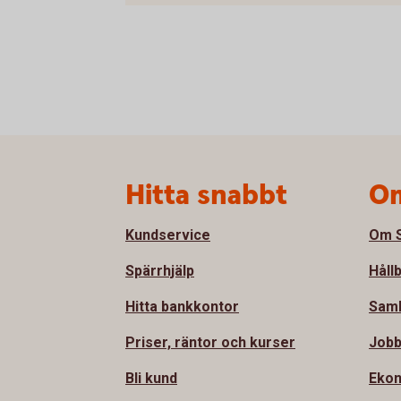
Sidfot
Hitta snabbt
Om
Kundservice
Om S
Spärrhjälp
Håll
Hitta bankkontor
Sam
Priser, räntor och kurser
Jobb
Bli kund
Ekon