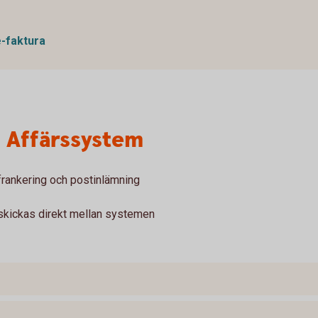
e-faktura
n Affärssystem
 frankering och postinlämning
 skickas direkt mellan systemen