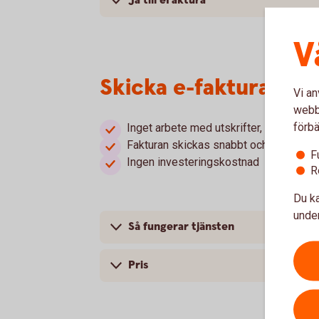
Ja till eFaktura
V
Skicka e-faktura via 
Vi an
webbp
förbä
Inget arbete med utskrifter, kuverterin
Fakturan skickas snabbt och säkert
F
Ingen investeringskostnad
R
Du ka
under
Så fungerar tjänsten
Pris