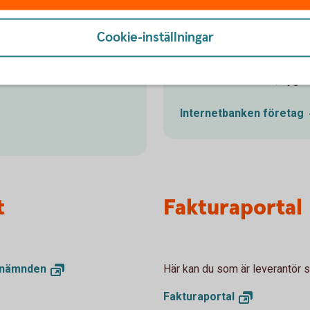
Internetban
Cookie-inställningar
akturor? Vi erbjuder en
Sköt bankärenden smidigt o
att ta emot e-fakturor
ekonomi och affärer, dygnet
Internetbanken
företag
t
Fakturaportal
snämnden
Här kan du som är leverantör sk
Fakturaportal