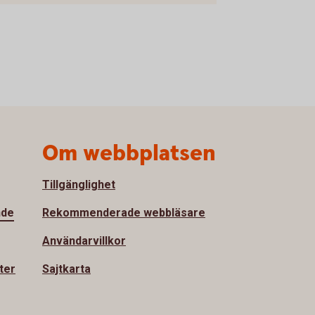
Om webbplatsen
Tillgänglighet
nde
Rekommenderade webbläsare
Användarvillkor
ter
Sajtkarta