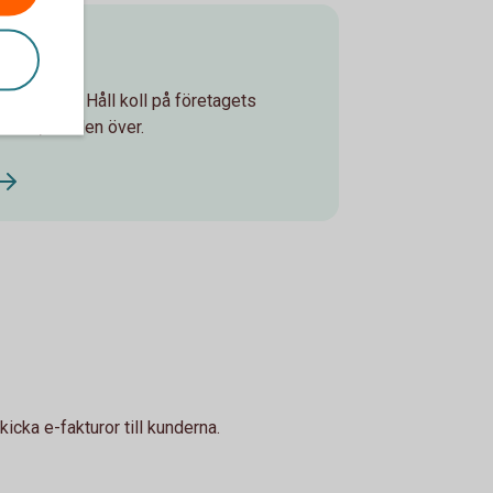
ken
ch säkert. Håll koll på företagets
 runt, världen över.
icka e-fakturor till kunderna.