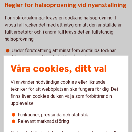
Regler för hälsoprövning vid nyanställning
För riskförsäkringar krävs en godkänd hälsoprövning. I
vissa fall räcker det med ett intyg om att den anställde är
fullt arbetsför och i andra fall krävs det en fullständig
hälsoprövning.
Under förutsättning att minst fem anställda tecknar
försäkring med likartade förmåner, räcker som
hälsoprövning ett intyg om att den försäkrade är fullt
Våra cookies, ditt val
arbetsför.
Om kravet fullt arbetsför inte uppfylls, görs en
Vi använder nödvändiga cookies eller liknande
individuell hälsoprövning innan vi kan erbjuda försäkring.
tekniker för att webbplatsen ska fungera för dig. Det
Om färre än fem anställda tecknar försäkring krävs i
stället alltid individuell hälsoprövning. För
finns även cookies du kan välja som förbättrar din
företagare/näringsidkare görs alltid individuell
upplevelse:
hälsoprövning.
Funktioner, prestanda och statistik
Relevant marknadsföring