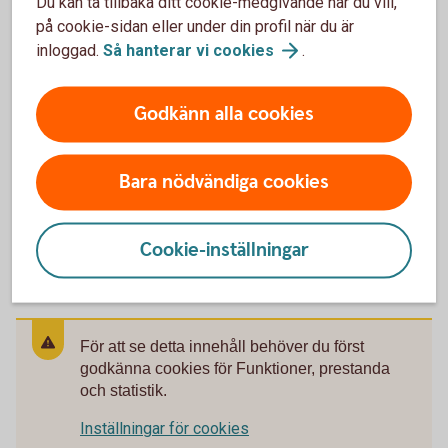
Du kan ta tillbaka ditt cookie-medgivande när du vill,
Teckningsregler och
på cookie-sidan eller under din profil när du är
inloggad.
Så hanterar vi
cookies
.
hälsoprövning
För att omfattas av premiebefrielse, sjukförsäkring
Godkänn alla cookies
eller garanterat efterlevandeskydd måste den
försäkrade klara Swedbank Försäkrings
hälsoprövning.
Bara nödvändiga cookies
Teckningsregler och
hälsoprövning
Cookie-inställningar
För att se detta innehåll behöver du först
godkänna cookies för Funktioner, prestanda
och statistik.
Inställningar för cookies