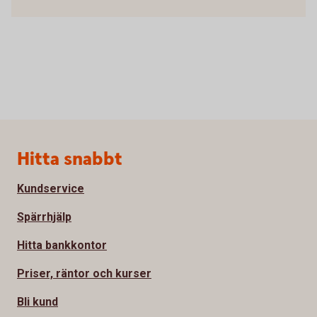
Sidfot
Hitta snabbt
Kundservice
Spärrhjälp
Hitta bankkontor
Priser, räntor och kurser
Bli kund