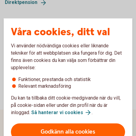
Direktpension
Köpa i kapp (kompletteringsregeln)
Våra cookies, ditt val
Extrainsättning till pension för att möjliggöra tidigare
Vi använder nödvändiga cookies eller liknande
pensionering eller förstärkt pension.
tekniker för att webbplatsen ska fungera för dig. Det
finns även cookies du kan välja som förbättrar din
Köpa i
kapp
upplevelse:
Funktioner, prestanda och statistik
Relevant marknadsföring
Du kan ta tillbaka ditt cookie-medgivande när du vill,
på cookie-sidan eller under din profil när du är
inloggad.
Så hanterar vi
cookies
.
Sidfot
Hitta snabbt
Godkänn alla cookies