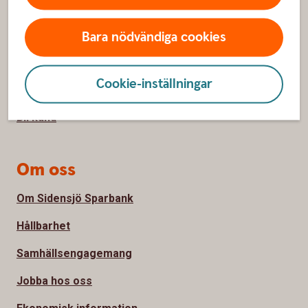
Kundservice
Spärrhjälp
Bara nödvändiga cookies
Hitta bankkontor
Cookie-inställningar
Priser, räntor och kurser
Bli kund
Om oss
Om Sidensjö Sparbank
Hållbarhet
Samhällsengagemang
Jobba hos oss