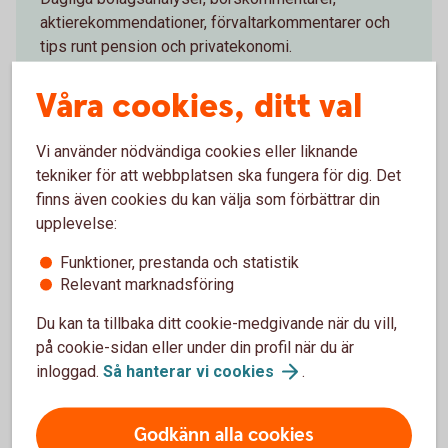
aktierekommendationer, förvaltarkommentarer och
tips runt pension och privatekonomi.
Våra cookies, ditt val
Aktiellt
(swedbank-aktiellt.se)
Vi använder nödvändiga cookies eller liknande
tekniker för att webbplatsen ska fungera för dig. Det
finns även cookies du kan välja som förbättrar din
Makroanalys
upplevelse:
Funktioner, prestanda och statistik
Konjunkturbevakning och löpande omvärldsanalyser
Relevant marknadsföring
kring svensk och internationell ekonomi.
Du kan ta tillbaka ditt cookie-medgivande när du vill,
Prenumerera på Swedbank Makroanalys
på cookie-sidan eller under din profil när du är
(swedbank-research.com)
inloggad.
Så hanterar vi
cookies
.
Godkänn alla cookies