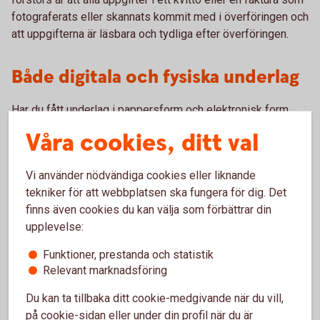
fotograferats eller skannats kommit med i överföringen och
att uppgifterna är läsbara och tydliga efter överföringen.
Både digitala och fysiska underlag
Har du fått underlag i pappersform och elektronisk form
samtidigt, eller nästan samtidigt, kan du välja om du ska
Våra cookies, ditt val
arkivera underlaget digitalt eller i pappersform. Väljer du att
spara det elektroniska underlaget kan du slänga
Vi använder nödvändiga cookies eller liknande
pappersversionen och vice versa. Det underlag du väljer att
tekniker för att webbplatsen ska fungera för dig. Det
behålla ska sparas i sju år.
finns även cookies du kan välja som förbättrar din
upplevelse:
Mer information finns i Bokföringsnämndens vägledning
BFNAR 2013:2.
Funktioner, prestanda och statistik
Relevant marknadsföring
Du kan ta tillbaka ditt cookie-medgivande när du vill,
på cookie-sidan eller under din profil när du är