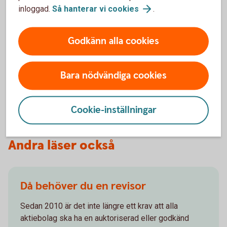
Så kan du enkelt ta betalt med
inloggad.
Så hanterar vi
cookies
.
e-faktura
Godkänn alla cookies
Vi erbjuder lösningar för att skicka och ta emot e-
fakturor. Distributionen sker snabbt och säkert,
utifrån ditt företags behov.
Bara nödvändiga cookies
e-
faktura
Cookie-inställningar
Andra läser också
Då behöver du en revisor
Sedan 2010 är det inte längre ett krav att alla
aktiebolag ska ha en auktoriserad eller godkänd