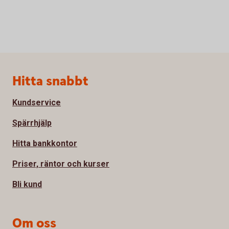
Sidfot
Hitta snabbt
Kundservice
Spärrhjälp
Hitta bankkontor
Priser, räntor och kurser
Bli kund
Om oss