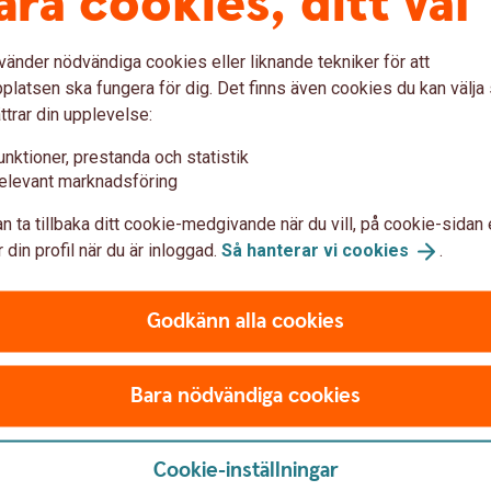
åra cookies, ditt val
vänder nödvändiga cookies eller liknande tekniker för att
latsen ska fungera för dig. Det finns även cookies du kan välj
ttrar din upplevelse:
r landsbygdens miljö.
unktioner, prestanda och statistik
lt hållbara investeringar och mål.
elevant marknadsföring
med goda framtidsutsikter.
e tre åren.
n ta tillbaka ditt cookie-medgivande när du vill, på cookie-sidan 
 din profil när du är inloggad.
Så hanterar vi
cookies
.
edan 2004 och är en tävling för lönsamma och
rna. Tävlingen arrangeras av Land Lantbruk,
ank och Sparbankerna.
Godkänn alla cookies
Bara nödvändiga cookies
utspets 2023
Cookie-inställningar