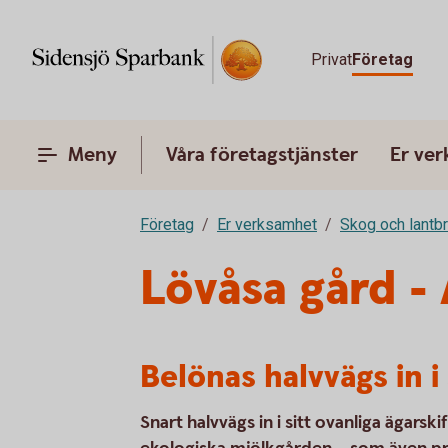
Privat
Företag
Meny
Våra företagstjänster
Er ve
Företag
Er verksamhet
Skog och lantb
Lövåsa gård -
Belönas halvvägs in i 
Snart halvvägs in i sitt ovanliga ägarsk