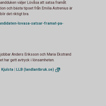
handduken väljer Lövåsa att satsa framåt.
tion och bästa tipset från Emilia Astrenius är
blir det riktigt bra.
andidaten-lovasa-satsar-framat-pa-
 jobbar Anders Eriksson och Maria Ekstrand
det har gett avtryck i lönsamheten.
 Kjulsta | LLB
(landlantbruk.se)