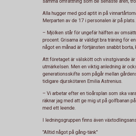
samma omfattning som de senaste åren, tro
Alla hugger med god aptit in på vinnartårtor
Merparten av de 17 i personalen är på plats.
– Mjölken står för ungefär hälften av omsätt
procent. Grisarna är väldigt bra träning för
något en månad är förtjänsten snabbt borta,
Att företaget är välskött och vinstgivande är
utmärkelsen. Men en viktig anledning är ock
generationsskifte som pågår mellan gården
tidigare djurskötaren Emilia Astrenius.
– Vi arbetar efter en tioårsplan som ska va
räknar jag med att ge mig ut på golfbanan på
med ett leende.
I ledningsgruppen finns även växtodlingsans
"Alltid något på gång-tänk"