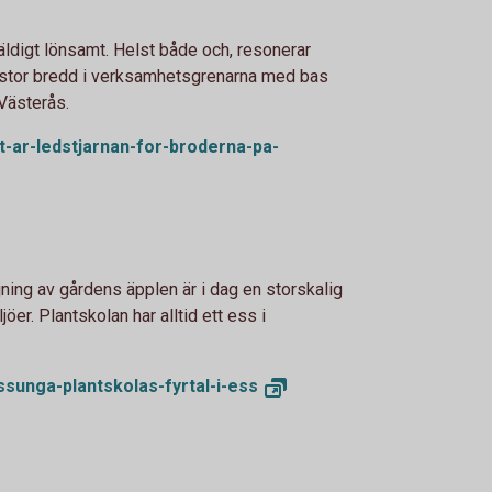
äldigt lönsamt. Helst både och, resonerar
 stor bredd i verksamhetsgrenarna med bas
Västerås.
t-ar-ledstjarnan-for-broderna-pa-
ning av gårdens äpplen är i dag en storskalig
jöer. Plantskolan har alltid ett ess i
ssunga-plantskolas-fyrtal-i-
ess