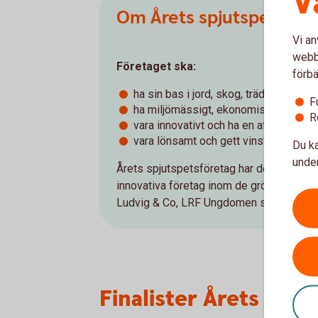
V
Om Årets spjutspets
Vi an
webbp
Företaget ska:
förbä
ha sin bas i jord, skog, trädgård elle
F
ha miljömässigt, ekonomiskt och socia
R
vara innovativt och ha en affärsplan 
vara lönsamt och gett vinst de senast
Du ka
under
Årets spjutspetsföretag har delats ut s
innovativa företag inom de gröna näringa
Ludvig & Co, LRF Ungdomen samt Swedb
Finalister Årets spj