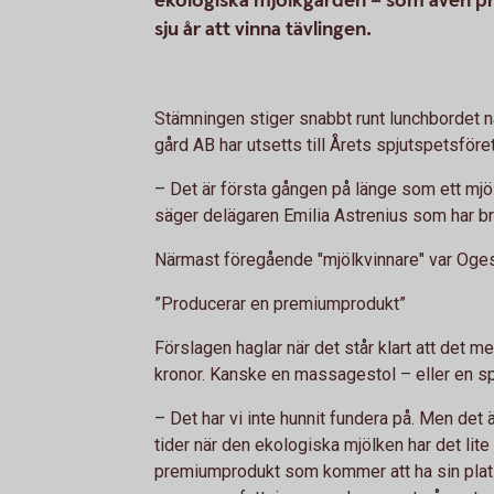
ekologiska mjölkgården – som även pro
sju år att vinna tävlingen.
Stämningen stiger snabbt runt lunchbordet nä
gård AB har utsetts till Årets spjutspetsföre
– Det är första gången på länge som ett mjöl
säger delägaren Emilia Astrenius som har bra
Närmast föregående "mjölkvinnare" var Oge
”Producerar en premiumprodukt”
Förslagen haglar när det står klart att det m
kronor. Kanske en massagestol – eller en spa
– Det har vi inte hunnit fundera på. Men det
tider när den ekologiska mjölken har det lite
premiumprodukt som kommer att ha sin plats