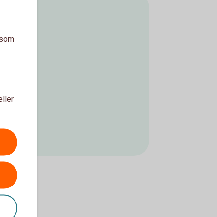
a som
eller