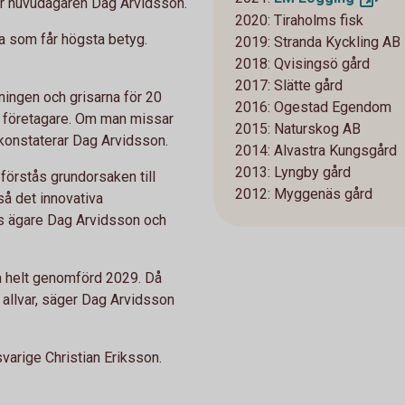
r huvudägaren Dag Arvidsson.
2020: Tiraholms fisk
na som får högsta betyg.
2019: Stranda Kyckling AB
2018: Qvisingsö gård
2017: Slätte gård
ningen och grisarna för 20
2016: Ogestad Egendom
 en företagare. Om man missar
2015: Naturskog AB
 konstaterar Dag Arvidsson.
2014: Alvastra Kungsgård
2013: Lyngby gård
 förstås grundorsaken till
2012: Myggenäs gård
så det innovativa
s ägare Dag Arvidsson och
ra helt genomförd 2029. Då
 allvar, säger Dag Arvidsson
varige Christian Eriksson.