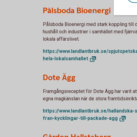
Pålsboda Bioenergi
Pålsboda Bioenergi med stark koppling till de
hushåll och industrier i samhället med fjärrv
lokala affärslivet.
https://www.landlantbruk.se/spjutspetsk
hela-
lokalsamhallet
Dote Ägg
Framgångsreceptet för Dote Ägg har varit att
egna magkänslan när de stora framtidsinrikt
https://www.landlantbruk.se/hallandska-
fran-kycklingar-till-packade-
agg