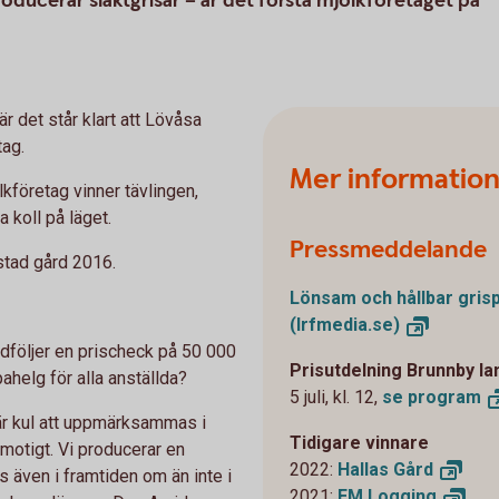
ducerar slaktgrisar – är det första mjölkföretaget på
r det står klart att Lövåsa
tag.
Mer informatio
kföretag vinner tävlingen,
 koll på läget.
Pressmeddelande
stad gård 2016.
Lönsam och hållbar grisp
(lrfmedia.se)
edföljer en prischeck på 50 000
Prisutdelning Brunnby l
helg för alla anställda?
5 juli, kl. 12,
se
program
 är kul att uppmärksammas i
Tidigare vinnare
 motigt. Vi producerar en
2022:
Hallas
Gård
 även i framtiden om än inte i
2021:
EM
Logging