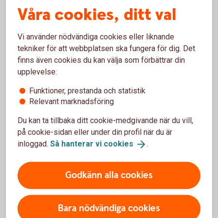
Våra cookies, ditt val
När du får rådgivning om hur du ska spara kan du
vara säker på att vi bara väljer fonder som följer FN:s
principer för ansvarsfulla investeringar. De ska
Vi använder nödvändiga cookies eller liknande
också ha antagit en klimatpolicy och välja bort
tekniker för att webbplatsen ska fungera för dig. Det
investeringar i bolag som bryter mot internationella
finns även cookies du kan välja som förbättrar din
normer och konventioner. Som bank kan vi också
upplevelse:
ställa krav på fondbolagen att förbättra sitt
Funktioner, prestanda och statistik
hållbarhetsarbete.
Relevant marknadsföring
Policy för hållbarhetsrisker
(pdf)
Du kan ta tillbaka ditt cookie-medgivande när du vill,
på cookie-sidan eller under din profil när du är
inloggad.
Så hanterar vi
cookies
.
Godkänn alla cookies
Energilån
Ta hjälp av ett Energilån för att investera i lösningar
Bara nödvändiga cookies
som kan minska energiförbrukningen på bostaden