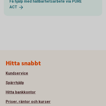
Få hjälp med hållbarhetsarbete via PURE
ACT
Sidfot
Hitta snabbt
Kundservice
Spärrhjälp
Hitta bankkontor
Priser, räntor och kurser