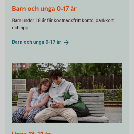
Two kids walking to soccer practice
Barn och unga 0-17 år
Barn under 18 år får kostnadsfritt konto, bankkort
och app.
Barn och unga 0-17
år
Friends waiting for the train, looking at the mobile
together