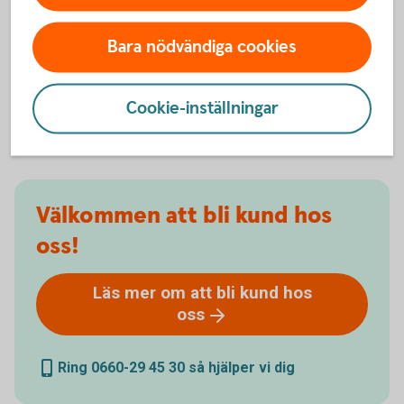
Du som studerar på högskola eller universitet kan få
kostnadsfritt konto, bankkort, kreditkort, app,
Bara nödvändiga cookies
internetbank och Swish.
Nyckelkund
Student
Cookie-inställningar
Välkommen att bli kund hos
oss!
Läs mer om att bli kund hos
oss
Ring 0660-29 45 30 så hjälper vi dig