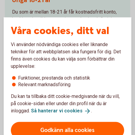
Unga 18-21 år
Du som är mellan 18-21 år får kostnadsfritt konto,
bankkort, kreditkort, app, internetbank och Swish.
Våra cookies, ditt val
Unga 18-21
år
Vi använder nödvändiga cookies eller liknande
tekniker för att webbplatsen ska fungera för dig. Det
finns även cookies du kan välja som förbättrar din
upplevelse:
Funktioner, prestanda och statistik
Relevant marknadsföring
Du kan ta tillbaka ditt cookie-medgivande när du vill,
på cookie-sidan eller under din profil när du är
inloggad.
Så hanterar vi
cookies
.
Students studying together
Student
Godkänn alla cookies