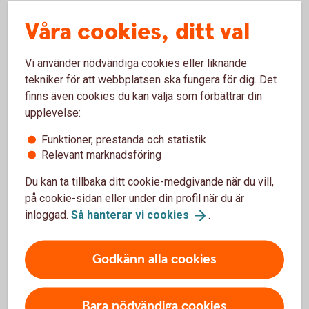
Sidensjö Sparbank.
Våra cookies, ditt val
Nyfiken på att veta mer om projektet eller hur din förening
kan ta del av utbildningen?
Kontakta Lotta
Frölander.
Vi använder nödvändiga cookies eller liknande
tekniker för att webbplatsen ska fungera för dig. Det
Läs mer:
finns även cookies du kan välja som förbättrar din
Sport Values digitala
värdegrundsutbildning
upplevelse:
Sidensjö Sparbank firar sin 125-åriga historia med att
satsa på
framtiden
Funktioner, prestanda och statistik
Vår syn på samhällsnytta och
sponsring
Relevant marknadsföring
Du kan ta tillbaka ditt cookie-medgivande när du vill,
Sidensjö Sparbank är stolta över att förvalta och förädla
på cookie-sidan eller under din profil när du är
sparbanksidén, vilket innebär att delar av vår vinst
inloggad.
Så hanterar vi
cookies
.
återinvesteras lokalt till samhällsnytta. Vi prioriterar bidrag
till hållbara projekt, idéer och aktiviteter som främjar barn
Godkänn alla cookies
och unga, utbildning, idrott, kultur, näringsliv och samhälle.
Sidensjö Sparbank. Vi ser människan.
Bara nödvändiga cookies