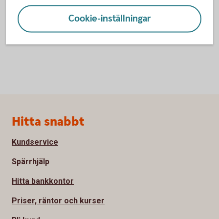
Cookie-inställningar
Sidfot
Hitta snabbt
Kundservice
Spärrhjälp
Hitta bankkontor
Priser, räntor och kurser