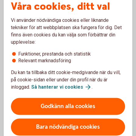
Våra cookies, ditt val
Om projektet
Främja
Vi använder nödvändiga cookies eller liknande
Vår syn på samhällsnytta och
sponsring
tekniker för att webbplatsen ska fungera för dig. Det
Gör skillnad och bli kund hos oss på Sidensjö
finns även cookies du kan välja som förbättrar din
Sparbank
upplevelse:
Funktioner, prestanda och statistik
https://www.ryttarklubben.se/Page/
472717
Relevant marknadsföring
Du kan ta tillbaka ditt cookie-medgivande när du vill,
på cookie-sidan eller under din profil när du är
inloggad.
Så hanterar vi
cookies
.
Godkänn alla cookies
Bara nödvändiga cookies