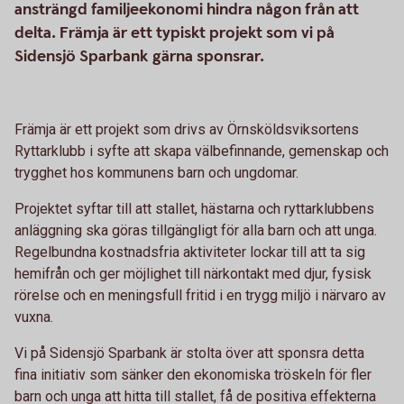
ansträngd familjeekonomi hindra någon från att
delta. Främja är ett typiskt projekt som vi på
Sidensjö Sparbank gärna sponsrar.
Främja är ett projekt som drivs av Örnsköldsviksortens
Ryttarklubb i syfte att skapa välbefinnande, gemenskap och
trygghet hos kommunens barn och ungdomar.
Projektet syftar till att stallet, hästarna och ryttarklubbens
anläggning ska göras tillgängligt för alla barn och att unga.
Regelbundna kostnadsfria aktiviteter lockar till att ta sig
hemifrån och ger möjlighet till närkontakt med djur, fysisk
rörelse och en meningsfull fritid i en trygg miljö i närvaro av
vuxna.
Vi på Sidensjö Sparbank är stolta över att sponsra detta
fina initiativ som sänker den ekonomiska tröskeln för fler
barn och unga att hitta till stallet, få de positiva effekterna