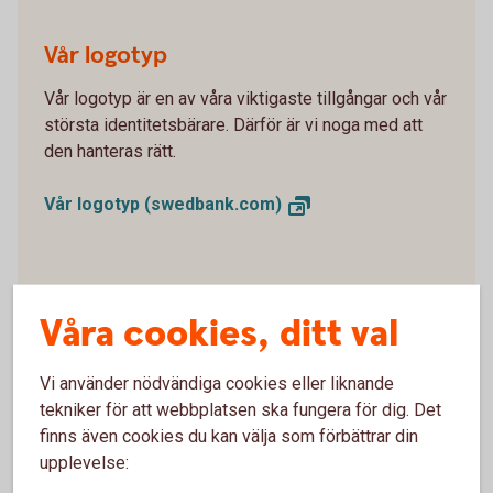
Vår logotyp
Vår logotyp är en av våra viktigaste tillgångar och vår
största identitetsbärare. Därför är vi noga med att
den hanteras rätt.
Vår logotyp
(swedbank.com)
Länka till Sidensjö Sparbank
Våra cookies, ditt val
Här finns information som kan vara bra att känna till
är du länkar till Sidensjö Sparbank.
Vi använder nödvändiga cookies eller liknande
tekniker för att webbplatsen ska fungera för dig. Det
Länka till Sidensjö
Sparbank
finns även cookies du kan välja som förbättrar din
upplevelse: