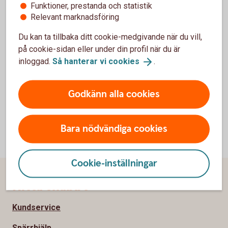
Funktioner, prestanda och statistik
Frågor om internetbanken
Relevant marknadsföring
Vid tekniska problem eller för information gällande
Du kan ta tillbaka ditt cookie-medgivande när du vill,
internetbanken gå till internetbanken support.
på cookie-sidan eller under din profil när du är
inloggad.
Så hanterar vi
cookies
.
Internetbanken
support
Godkänn alla cookies
Bara nödvändiga cookies
Cookie-inställningar
Sidfot
Hitta snabbt
Kundservice
Spärrhjälp