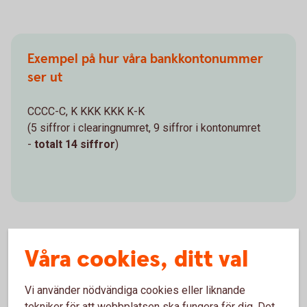
Exempel på hur våra bankkontonummer
ser ut
CCCC-C, K KKK KKK K-K
(5 siffror i clearingnumret, 9 siffror i kontonumret
-
totalt 14 siffror
)
Våra cookies, ditt val
Så skriver du bankkontonumret vid
överföring
Vi använder nödvändiga cookies eller liknande
tekniker för att webbplatsen ska fungera för dig. Det