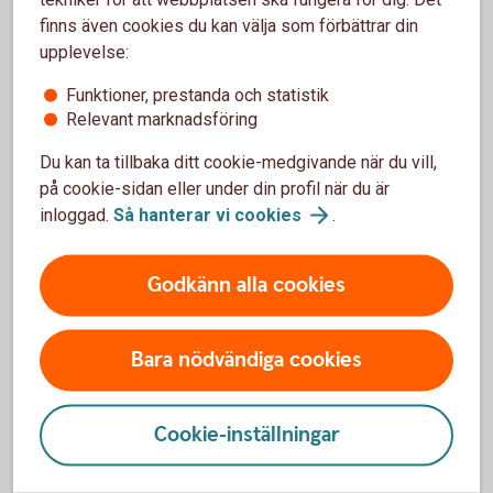
CCCCC0KKKKKKKKK
finns även cookies du kan välja som förbättrar din
(5 siffror i clearingnumret, en extra nolla, 9 siffror i
upplevelse:
kontonumret -
totalt 15 siffror
).
Funktioner, prestanda och statistik
Relevant marknadsföring
Du kan ta tillbaka ditt cookie-medgivande när du vill,
på cookie-sidan eller under din profil när du är
inloggad.
Så hanterar vi
cookies
.
2) Överföringar från ett fåtal banker – ta
bort femte siffran i clearingnumret
Godkänn alla cookies
Vid överföringar från vilka banker?
Bara nödvändiga cookies
Gäller vid överföringar från vissa banker, till exempel
Danske Bank och Lån & Spar Bank.
Cookie-inställningar
Antal siffror/tecken som skrivs i de berörda
bankernas system:
14