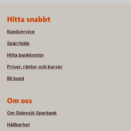
Sidfot
Hitta snabbt
Kundservice
Spärrhjälp
Hitta bankkontor
Priser, räntor och kurser
Bli kund
Om oss
Om Sidensjö Sparbank
Hållbarhet