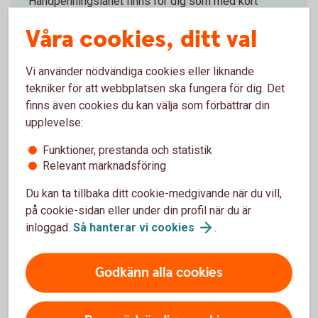
Handpenningslånet finns för dig som med kort
varsel ska betala handpenning för din blivande
Våra cookies, ditt val
bostad.
Handpenningslån
Vi använder nödvändiga cookies eller liknande
tekniker för att webbplatsen ska fungera för dig. Det
finns även cookies du kan välja som förbättrar din
upplevelse:
Funktioner, prestanda och statistik
Relevant marknadsföring
Låna till bostad
Du kan ta tillbaka ditt cookie-medgivande när du vill,
Räkna på bolån
på cookie-sidan eller under din profil när du är
inloggad.
Så hanterar vi
cookies
.
Skaffa lånelöfte
Godkänn alla cookies
Ansök om bolån