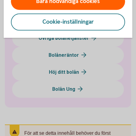
Bara nödvändiga cookies
Ändra ditt bolån
Cookie-inställningar
Flytta ditt bolån till oss
Övriga bolånetjänster
Bolåneräntor
Höj ditt bolån
Bolån Ung
För att se detta innehåll behöver du först