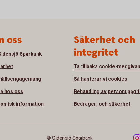
 oss
Säkerhet och
integritet
idensjö Sparbank
barhet
Ta tillbaka cookie-medgiva
hällsengagemang
Så hanterar vi cookies
a hos oss
Behandling av personuppgif
omisk information
Bedrägeri och säkerhet
© Sidensjö Sparbank