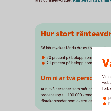
fasa ut ränteavdraget.
Ränteavdrag på lån 
Hur stort ränteavdr
Så här mycket får du dra av för dina ränt
30 procent på belopp som understige
V
21 procent på belopp som överstiger
Om ni är två person som 
Vi an
webbp
förbä
Är ni två personer som står som betalnin
procent upp till 100 000 kronor var, alltså
F
räntekostnader som överstiger 200 000 k
R