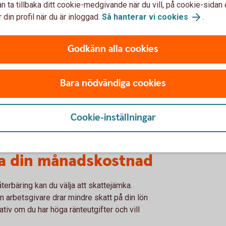
n ta tillbaka ditt cookie-medgivande när du vill, på cookie-sidan 
 din profil när du är inloggad.
Så hanterar vi cookies
.
automatiskt
Godkänn alla cookies
 att du deklarerar och betalas ut en gång
nteavdrag för att få pengar tillbaka.
Bara nödvändiga cookies
 det kännas tufft att behöva vänta på en
a om skattejämkning, för att få mer pengar
Cookie-inställningar
a din månadskostnad
erbäring kan du välja att skattejämka.
n arbetsgivare drar mindre skatt på din lön
ativ om du har höga ränteutgifter och vill