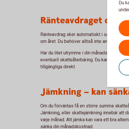
Du ka
under
Ränteavdraget dras 
Ränteavdrag sker automatiskt i samband med
om året. Du behöver alltså inte ansöka om rä
Har du litet utrymme i din månadsbudget kan
eventuell skatteåterbäring. Du kan då ansök
tillgängliga direkt.
Jämkning – kan sänk
Om du förväntas få en större summa skatteåt
Jämkning, eller skattejämkning innebär att di
varje månad. Att jämka kan vara ett bra altern
sänka din månadskostnad.