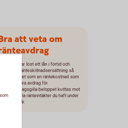
Bra att veta om
ränteavdrag
Om du har löst ett lån i förtid och
betalat ränteskillnadsersättning så
räknas det som en räntekostnad som
du får göra avdrag för.
Det avdragsgilla beloppet kvittas mot
a som
eventuella ränteintäkter du haft under
samma år.