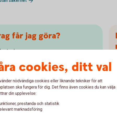
utan säkerhet
ag får jag göra?
ekostnader:
r 100 000 kronor
åra cookies, ditt val
 100 000 kronor
delar på lånet
vänder nödvändiga cookies eller liknande tekniker för att
latsen ska fungera för dig. Det finns även cookies du kan välj
ttrar din upplevelse:
gsansvariga för lånet får ni göra avdrag med 30
 totalt upp till 200 000 kronor. För
unktioner, prestanda och statistik
ronor är avdraget 21 procent.
elevant marknadsföring