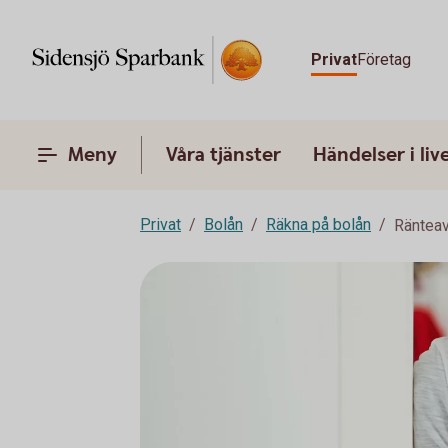
Privat
Företag
Meny
Våra tjänster
Händelser i liv
Privat
Bolån
Räkna på bolån
Ränteav