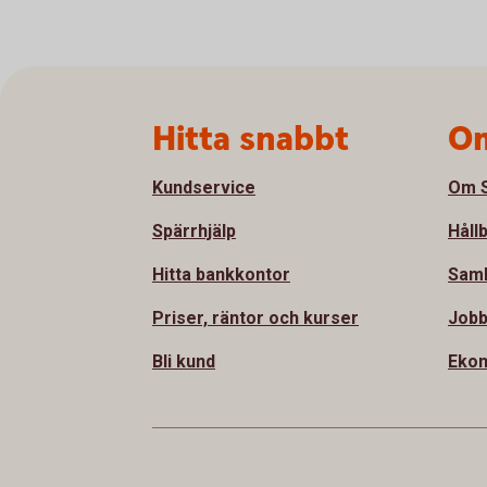
Sidfot
Hitta snabbt
Om
Kundservice
Om S
Spärrhjälp
Håll
Hitta bankkontor
Sam
Priser, räntor och kurser
Jobb
Bli kund
Ekon