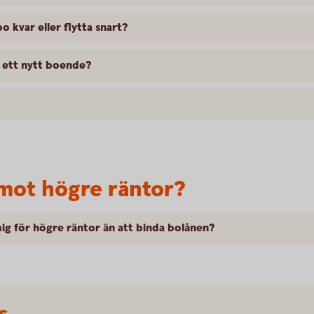
o kvar eller flytta snart?
l ett nytt boende?
 mot högre räntor?
mig för högre räntor än att binda bolånen?