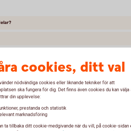
delar?
åra cookies, ditt val
vänder nödvändiga cookies eller liknande tekniker för att
latsen ska fungera för dig. Det finns även cookies du kan välj
ttrar din upplevelse:
ider?
unktioner, prestanda och statistik
elevant marknadsföring
delar, kan jag ha samma räntebindning på alla?
n ta tillbaka ditt cookie-medgivande när du vill, på cookie-sidan 