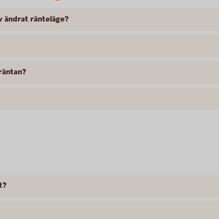
 ändrat ränteläge?
 räntan?
t?