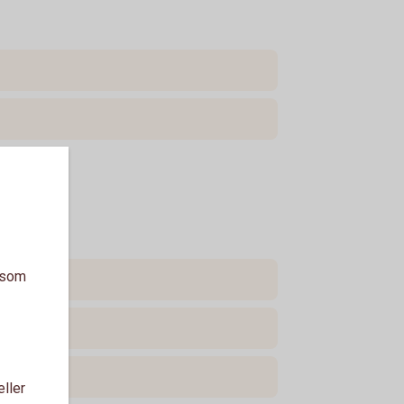
a som
eller