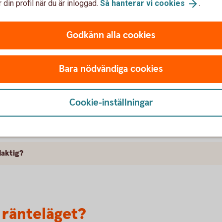
 din profil när du är inloggad.
Så hanterar vi
cookies
.
tan jag vill ha hela lånet i en del och binda allt på samma löptid.
Godkänn alla cookies
ränta?
Bara nödvändiga cookies
räntebindningstider?
Cookie-inställningar
h bunden ränta?
laktig?
 ränteläget?