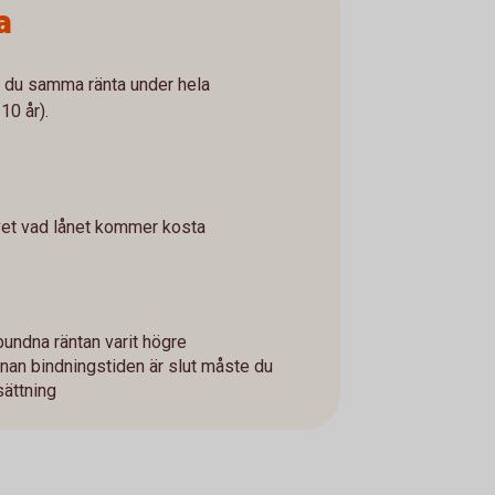
a
år du samma ränta under hela
10 år).
vet vad lånet kommer kosta
bundna räntan varit högre
innan bindningstiden är slut måste du
sättning