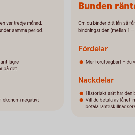
Bunden ränt
den var tredje månad,
Om du binder ditt lån så f
a under samma period.
bindningstiden (mellan 1 – 
Fördelar
arit lägre
Mer förutsägbart – du 
r på det
Nackdelar
Historiskt sätt har den 
n ekonomi negativt
Vill du betala av lånet 
betala ränteskillnadser