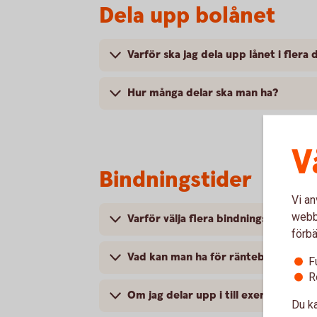
Dela upp bolånet
Varför ska jag dela upp lånet i flera 
Hur många delar ska man ha?
V
Bindningstider
Vi an
webbp
Varför välja flera bindningstider?
förbä
Vad kan man ha för räntebindningst
F
R
Om jag delar upp i till exempel fyra 
Du ka