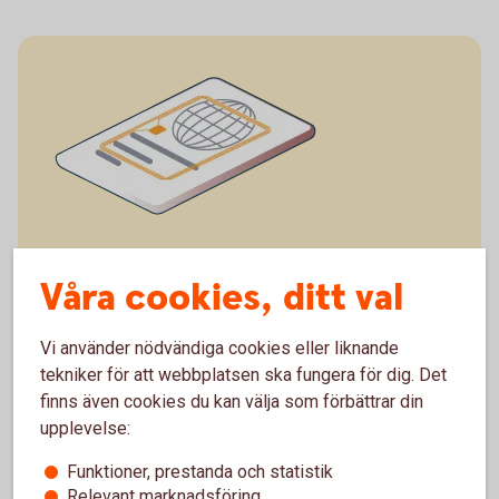
Våra cookies, ditt val
I passet sitter chipet på passets framsida.
Vi använder nödvändiga cookies eller liknande
tekniker för att webbplatsen ska fungera för dig. Det
finns även cookies du kan välja som förbättrar din
upplevelse:
Funktioner, prestanda och statistik
Relevant marknadsföring