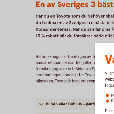
En av Sveriges 3 bäst
Har du en Toyota som du behöver skaffa
du teckna en av Sveriges tre bästa bil
Konsumenternas. När du samlar dina för
15 % rabatt när du försäkrar både ditt
V
Bilförsäkringen är framtagen av Tre Kronor 
samarbetspartner när det gäller fordonsförsä
försäkringsgivare och Sidensjö Sparbank är 
Vi an
inte framtagen specifikt för Toyota; bilförsäk
webbp
bilmärken, Toyota är bara ett exempel.
förbä
F
R
BilBAS eller BilPLUS - jämför innehåll
Du ka