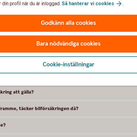
 din profil när du är inloggad.
Så hanterar vi cookies
.
Godkänn alla cookies
Bara nödvändiga cookies
t försäkra Toyota
Cookie-inställningar
 skillnad på försäkringarna?
kring att gälla?
ramme, täcker bilförsäkringen då?
ge?