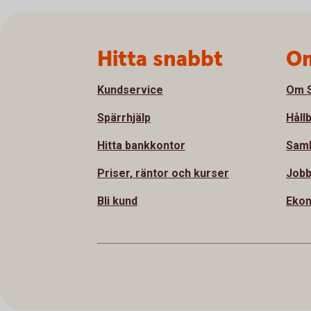
Sidfot
Hitta snabbt
Om
Kundservice
Om S
Spärrhjälp
Håll
Hitta bankkontor
Sam
Priser, räntor och kurser
Jobb
Bli kund
Ekon