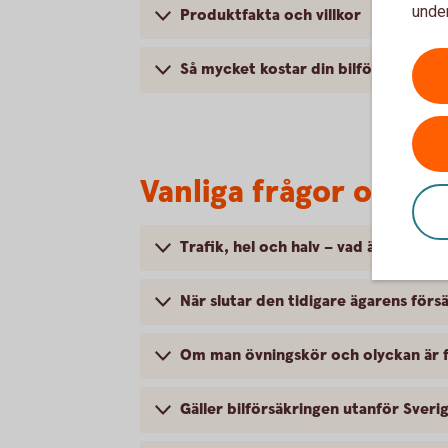
under
Produktfakta och villkor
Så mycket kostar din bilförsäkring
Vanliga frågor om at
Trafik, hel och halv – vad är det för
När slutar den tidigare ägarens försä
Om man övningskör och olyckan är f
Gäller bilförsäkringen utanför Sveri