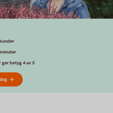
a
a kunder
a minuter
 ger betyg 4 av 5
ring