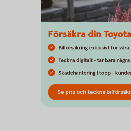
Försäkra din Toyot
Bilförsäkring exklusivt för vår
Teckna digitalt - tar bara någr
Skadehantering i topp - kunder
Se pris och teckna bilförsäk