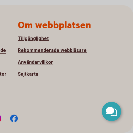
Om webbplatsen
Tillgänglighet
nde
Rekommenderade webbläsare
Användarvillkor
ter
Sajtkarta