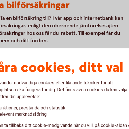
a bilförsäkringar
 en bilförsäkring till? I vår app och internetbank kan
försäkringar, enligt den oberoende jämförelsesajten
säkringar hos oss får du rabatt. Till exempel får du
 hem och ditt fordon.
åra cookies, ditt val
(ett bolag som ägs av Folksam) som är vår
kringar. Tre Kronor Försäkring AB är
försäkringsförmedlare. Bilförsäkringen är
vänder nödvändiga cookies eller liknande tekniker för att
ringen vi erbjuder kan tecknas för alla
latsen ska fungera för dig. Det finns även cookies du kan välj
ttrar din upplevelse:
unktioner, prestanda och statistik
elevant marknadsföring
n ta tillbaka ditt cookie-medgivande när du vill, på cookie-sidan 