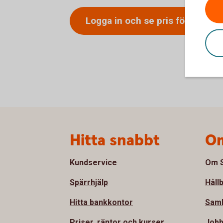
Logga in och se pris för
hemför
Sidfot
Hitta snabbt
Om
Kundservice
Om S
Spärrhjälp
Håll
Hitta bankkontor
Sam
Priser, räntor och kurser
Jobb