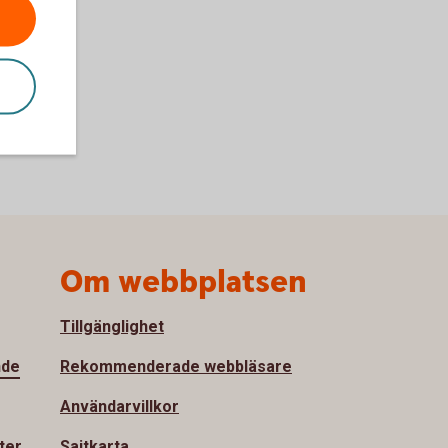
Om webbplatsen
Tillgänglighet
nde
Rekommenderade webbläsare
Användarvillkor
ter
Sajtkarta