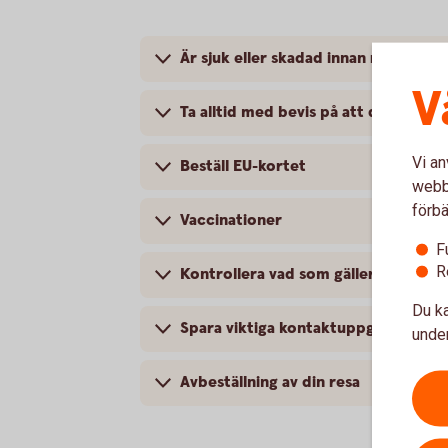
Är sjuk eller skadad innan resan - 
V
Ta alltid med bevis på att du är förs
Vi an
Beställ EU-kortet
webbp
förbä
Vaccinationer
F
R
Kontrollera vad som gäller för ditt 
Du ka
Spara viktiga kontaktuppgifter
under
Avbeställning av din resa