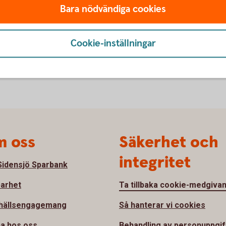
Bara nödvändiga cookies
säkringen
Cookie-inställningar
 oss
Säkerhet och
integritet
idensjö Sparbank
barhet
Ta tillbaka cookie-medgiva
hällsengagemang
Så hanterar vi cookies
a hos oss
Behandling av personuppgif