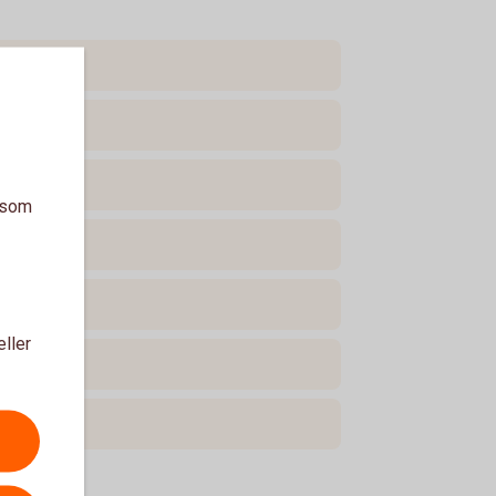
a som
eller