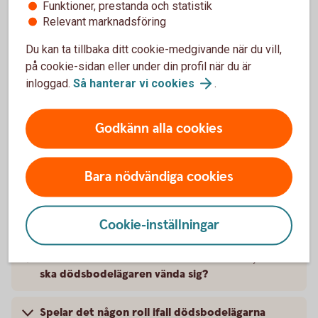
räcker till på blanketten?
Funktioner, prestanda och statistik
Relevant marknadsföring
Behöver man skicka in bouppteckningen igen
Du kan ta tillbaka ditt cookie-medgivande när du vill,
om man redan gjort ett tidigare skifte?
på cookie-sidan eller under din profil när du är
inloggad.
Så hanterar vi
cookies
.
Kan dödsbo i fristående sparbanker skicka in
arvskiftes- eller betalningsuppdrag?
Godkänn alla cookies
Vad har mitt ärende för status och när sker
utbetalning?
Bara nödvändiga cookies
Vad innebär det att vidimera och vem får
vidimera underlag som ska skickas in?
Cookie-inställningar
Dödsboet har ett bolån som ska tas över, vart
ska dödsbodelägaren vända sig?
Spelar det någon roll ifall dödsbodelägarna