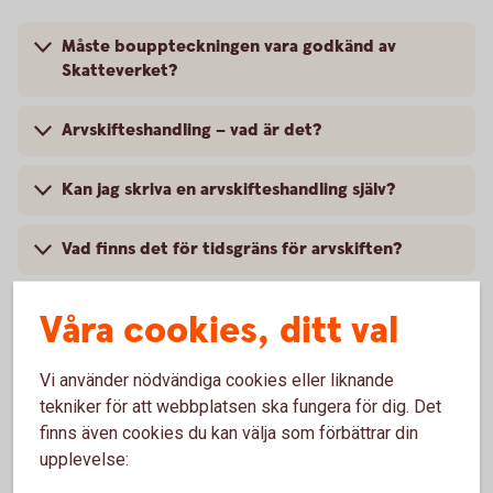
Måste bouppteckningen vara godkänd av
Skatteverket?
Arvskifteshandling – vad är det?
Kan jag skriva en arvskifteshandling själv?
Vad finns det för tidsgräns för arvskiften?
Måste samtliga dödsbodelägare skriva under
Våra cookies, ditt val
fördelningsblanketten?
Vi använder nödvändiga cookies eller liknande
Jag behöver hjälp att fylla i
tekniker för att webbplatsen ska fungera för dig. Det
fördelningsblanketten för utbetalning av arv.
finns även cookies du kan välja som förbättrar din
upplevelse:
Vad gör dödsbodelägarna när raderna inte