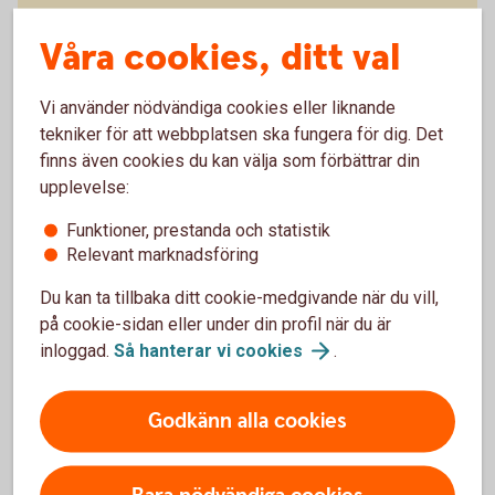
Osäker på om du har ett
Våra cookies, ditt val
bankkort eller kreditkort?
Om du har ett bankkort står det ”Debit” på kortet och
Vi använder nödvändiga cookies eller liknande
på ett kreditkort står det "Credit”. Du ser det även
tekniker för att webbplatsen ska fungera för dig. Det
om du kollar i vår app eller Internetbanken. Kolla in
finns även cookies du kan välja som förbättrar din
vilka kort vi har i dag.
upplevelse:
Funktioner, prestanda och statistik
Relevant marknadsföring
Kort - upptäck våra
kort
Du kan ta tillbaka ditt cookie-medgivande när du vill,
på cookie-sidan eller under din profil när du är
inloggad.
Så hanterar vi
cookies
.
Tips!
Godkänn alla cookies