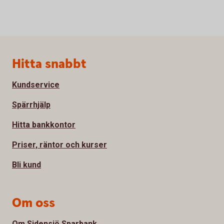
Sidfot
Hitta snabbt
Kundservice
Spärrhjälp
Hitta bankkontor
Priser, räntor och kurser
Bli kund
Om oss
Om Sidensjö Sparbank