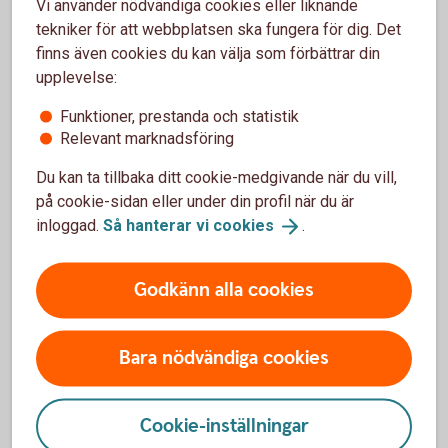
Vi använder nödvändiga cookies eller liknande
Bankkort Mastercard Ung (vårdnadshavare)
tekniker för att webbplatsen ska fungera för dig. Det
Logga in i internetbanken eller appen.
finns även cookies du kan välja som förbättrar din
Klicka på ”Profil” i appen, eller ”Övriga tjänster” i
upplevelse:
internetbanken.
Funktioner, prestanda och statistik
Klicka på ”Barns tjänster”.
Relevant marknadsföring
Välj det barn som ärendet gäller.
Du kan ta tillbaka ditt cookie-medgivande när du vill,
Välj det kort som du vill slå på för internetköp.
på cookie-sidan eller under din profil när du är
Följ instruktionerna.
inloggad.
Så hanterar vi
cookies
.
Vårdnadshavare: Logga in och slå på
Godkänn alla cookies
internetköp för barn under 18
år
Bara nödvändiga cookies
Cookie-inställningar