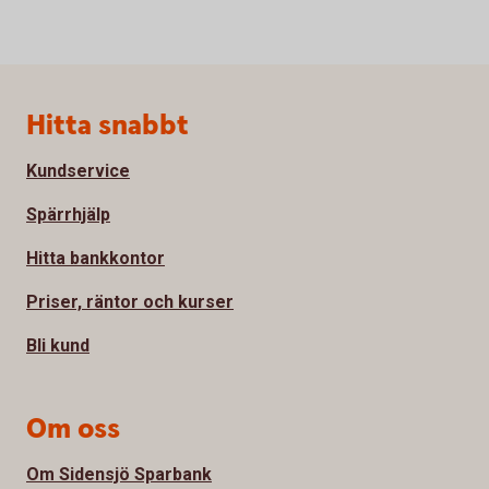
Sidfot
Hitta snabbt
Kundservice
Spärrhjälp
Hitta bankkontor
Priser, räntor och kurser
Bli kund
Om oss
Om Sidensjö Sparbank