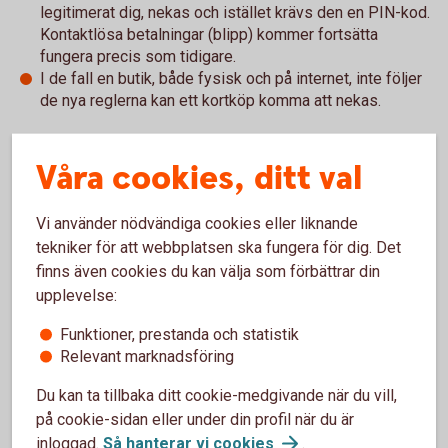
legitimerat dig, nekas och istället krävs den en PIN-kod.
Kontaktlösa betalningar (blipp) kommer fortsätta
fungera precis som tidigare.
I de fall en butik, både fysisk och på internet, inte följer
de nya reglerna kan ett kortköp komma att nekas.
Vad behöver du göra?
Våra cookies, ditt val
Var säker på att du kan PIN-koden till ditt kort. Om du
Vi använder nödvändiga cookies eller liknande
handlar på Internet se till att du har tillgång till Mobilt
tekniker för att webbplatsen ska fungera för dig. Det
BankID.
finns även cookies du kan välja som förbättrar din
Tänk också på att ditt kort måste vara öppet för internetköp
upplevelse:
när du handlar på internet. Det gör du enkelt i appen eller
Funktioner, prestanda och statistik
internetbanken under Kort.
Relevant marknadsföring
Viktigt att tänka på
Du kan ta tillbaka ditt cookie-medgivande när du vill,
på cookie-sidan eller under din profil när du är
inloggad.
Så hanterar vi
cookies
.
Lämna aldrig ut kort eller uppgifter om ditt kort till någon