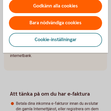
Godkänn alla cookies
Innan du byter, kolla din
internetbank!
Bara nödvändiga cookies
Om du har framtida betalningar till bank- och plusgiro
eller utlandet. Betalningar som du lagt upp i din
Cookie-inställningar
gamla internetbank följer inte med automatiskt. Du
måste registrera betalningarna på nytt i din nya
internetbank.
Att tänka på om du har e-faktura
Betala dina inkomna e-fakturor innan du avslutar
din gamla Internettjänst, eller registrera om dem