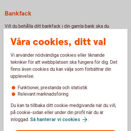
Bankfack
Vill du behålla ditt bankfack i din gamla bank ska du
kontrollera med din bank hur bankfacket ska betalas.
Våra cookies, ditt val
Övrigt
Vi använder nödvändiga cookies eller liknande
Uppgifter om anslutna autogiron
tekniker för att webbplatsen ska fungera för dig. Det
Privatgiroblanketter som ska makuleras och avslutas.
finns även cookies du kan välja som förbättrar din
Meddela om du nyligen har skickat ett
upplevelse:
betalningsuppdrag till Privatgiro, då avvaktar vi
kontoavslut till dess att betalningsuppdraget är utfört.
Funktioner, prestanda och statistik
Bankbok och checkar som ska makuleras.
Relevant marknadsföring
Läs mer på Bankföreningens webbplats, nedan:
Du kan ta tillbaka ditt cookie-medgivande när du vill,
på cookie-sidan eller under din profil när du är
Byta bank (swedishbankers.se)
inloggad.
Så hanterar vi cookies
.