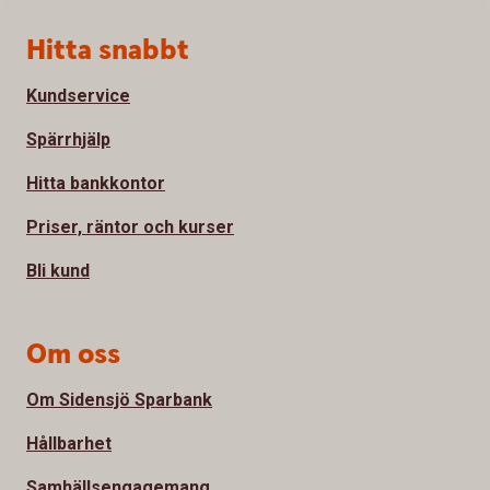
Sidfot
Hitta snabbt
Kundservice
Spärrhjälp
Hitta bankkontor
Priser, räntor och kurser
Bli kund
Om oss
Om Sidensjö Sparbank
Hållbarhet
Samhällsengagemang