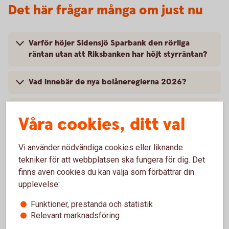
Det här frågar många om just nu
Varför höjer Sidensjö Sparbank den rörliga
räntan utan att Riksbanken har höjt styrräntan?
Vad innebär de nya bolånereglerna 2026?
Ränteavdrag på lån utan säkerhet avskaffas, vad
Våra cookies, ditt val
innebär det för mig?
Vi använder nödvändiga cookies eller liknande
Hur gör jag för att skaffa, förnya eller byta mitt
BankID?
tekniker för att webbplatsen ska fungera för dig. Det
finns även cookies du kan välja som förbättrar din
upplevelse:
Hur skaffar jag Mobilt BankID till mitt barn?
Funktioner, prestanda och statistik
Hur får jag mobilt BankID att fungera i en ny
Relevant marknadsföring
telefon?