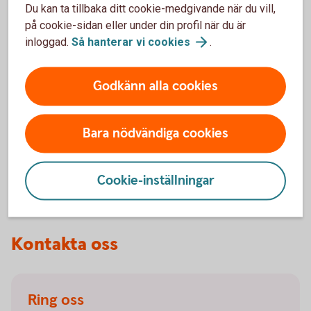
Du kan ta tillbaka ditt cookie-medgivande när du vill,
på cookie-sidan eller under din profil när du är
Vilka beloppsgränser gäller för betalningar via
inloggad.
Så hanterar vi
cookies
.
Swish?
Godkänn alla cookies
Hur höjer jag beloppsgränsen för överföringar?
Hur gör jag när en anhörig går bort?
Bara nödvändiga cookies
Hur gör jag en utlandsbetalning?
Cookie-inställningar
Kontakta oss
Ring oss