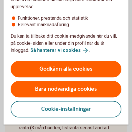
upplevelse:
Funktioner, prestanda och statistik
Relevant marknadsföring
Du kan ta tillbaka ditt cookie-medgivande när du vill,
på cookie-sidan eller under din profil när du är
inloggad.
Så hanterar vi
cookies
.
Arturo Arques
Privatekonom
Godkänn alla cookies
Bara nödvändiga cookies
Räkneexempel bolån
Cookie-inställningar
Ett lånebelopp på 1 000 000 kronor, till 3,89 %
ränta (3 mån bunden, listränta senast ändrad