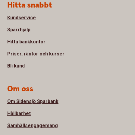
Sidfot
Hitta snabbt
Kundservice
Spärrhjälp
Hitta bankkontor
Priser, räntor och kurser
Bli kund
Om oss
Om Sidensjö Sparbank
Hållbarhet
Samhällsengagemang