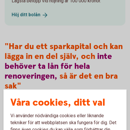
Lägsta belopp vid höjning är 100 000 kronor.
Höj ditt
bolån
"Har du ett sparkapital och kan
lägga in en del själv, och
inte
behöver
ta
lån
för
hela
renoveringen,
så är det en bra
sak"
Våra cookies, ditt val
- säger Arturo Arques, Swedbanks och Sparbankernas
Vi använder nödvändiga cookies eller liknande
privatekonom.
tekniker för att webbplatsen ska fungera för dig. Det
finns även cookies du kan välja som förbättrar din