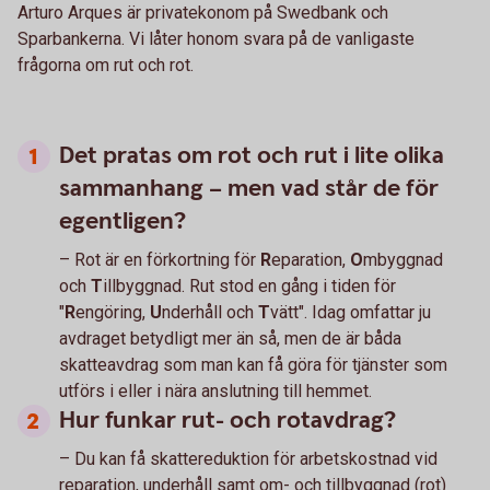
Arturo Arques är privatekonom på Swedbank och
Sparbankerna. Vi låter honom svara på de vanligaste
frågorna om rut och rot.
Det pratas om rot och rut i lite olika
sammanhang – men vad står de för
egentligen?
– Rot är en förkortning för
R
eparation,
O
mbyggnad
och
T
illbyggnad. Rut stod en gång i tiden för
"
R
engöring,
U
nderhåll och
T
vätt". Idag omfattar ju
avdraget betydligt mer än så, men de är båda
skatteavdrag som man kan få göra för tjänster som
utförs i eller i nära anslutning till hemmet.
Hur funkar rut- och rotavdrag?
– Du kan få skattereduktion för arbetskostnad vid
reparation, underhåll samt om- och tillbyggnad (rot)