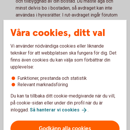
och tillbyggnad av din bostad. Du måste äga och
minst delvis bo i bostaden, så avdraget kan inte
användas i hyresrätter. I rut-avdraget ingår förutom
städning, även till exempel barnpassning, reparation
av vitvaror och snöskottning. Material och
Våra cookies, ditt val
resekostnader ger däremot inte rätt till rot- och
rutavdrag.
Vi använder nödvändiga cookies eller liknande
Finns det något mer som är viktigt att
tekniker för att webbplatsen ska fungera för dig. Det
tänka på?
finns även cookies du kan välja som förbättrar din
upplevelse:
– Ja, först och främst måste du ha en inkomst att göra
avdragen mot. Du kan alltså inte få rot- eller rutavdrag
Funktioner, prestanda och statistik
utbetalade i rena pengar, utan avdragen kvittas mot
Relevant marknadsföring
andra skatter, avslutar vår privatekonom Arturo
Du kan ta tillbaka ditt cookie-medgivande när du vill,
Arques.
på cookie-sidan eller under din profil när du är
inloggad.
Så hanterar vi
cookies
.
Höj bolånet för renovering?
Godkänn alla cookies