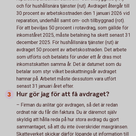
och för hushållsnära tjänster (rut). Avdraget återgår till
30 procent av arbetskostnaden den 1 januari 2026 vid
reparation, underhåll samt om- och tillbyggnad (rot).
För att beviljas 50 procent i rotavdrag, som gällde för
inkomståret 2025, måste betalning ha skett senast 31
december 2025. För hushållsnära tjänster (rut) är
avdraget 50 procent av arbetskostnaden. Det arbete
som utförts och betalats för under ett år dras mot
inkomstskatten samma år. Det är datumet som du
betalar som styr vilket beskattningsår avdraget
hamnar på. Arbetet måste dessutom vara utfört
senast 31 januari året efter.
Hur gör jag för att få avdraget?
– Firman du anlitar gör avdragen, så det är redan
ordnat när du får din faktura. Du är däremot själv
skyldig att hålla reda på hur stora avdrag du gjort
sammantaget, så att du inte överskrider maxgränsen.
Skatteverket skickar därför löpande ut information till