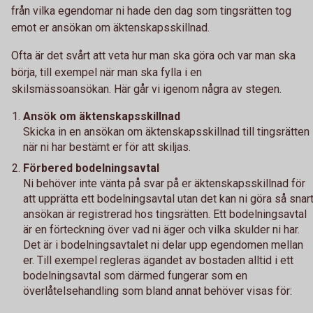
från vilka egendomar ni hade den dag som tingsrätten tog
emot er ansökan om äktenskapsskillnad.
Ofta är det svårt att veta hur man ska göra och var man ska
börja, till exempel när man ska fylla i en
skilsmässoansökan. Här går vi igenom några av stegen.
Ansök om äktenskapsskillnad
Skicka in en ansökan om äktenskapsskillnad till tingsrätten
när ni har bestämt er för att skiljas.
Förbered bodelningsavtal
Ni behöver inte vänta på svar på er äktenskapsskillnad för
att upprätta ett bodelningsavtal utan det kan ni göra så snar
ansökan är registrerad hos tingsrätten. Ett bodelningsavtal
är en förteckning över vad ni äger och vilka skulder ni har.
Det är i bodelningsavtalet ni delar upp egendomen mellan
er. Till exempel regleras ägandet av bostaden alltid i ett
bodelningsavtal som därmed fungerar som en
överlåtelsehandling som bland annat behöver visas för: