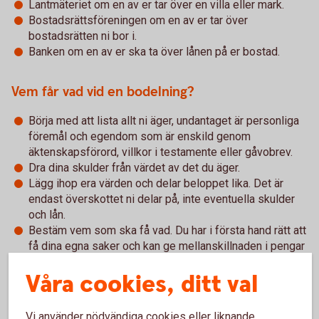
Lantmäteriet om en av er tar över en villa eller mark.
Bostadsrättsföreningen om en av er tar över
bostadsrätten ni bor i.
Banken om en av er ska ta över lånen på er bostad.
Vem får vad vid en bodelning?
Börja med att lista allt ni äger, undantaget är personliga
föremål och egendom som är enskild genom
äktenskapsförord, villkor i testamente eller gåvobrev.
Dra dina skulder från värdet av det du äger.
Lägg ihop era värden och delar beloppet lika. Det är
endast överskottet ni delar på, inte eventuella skulder
och lån.
Bestäm vem som ska få vad. Du har i första hand rätt att
få dina egna saker och kan ge mellanskillnaden i pengar
till den andre. Om du ska överta en bostad måste du
Våra cookies, ditt val
ofta även överta de bolån som finns. Det är viktigt att
banken godkänt att du tar över lånen innan
bodelningsavtalet skrivs på.
Vi använder nödvändiga cookies eller liknande