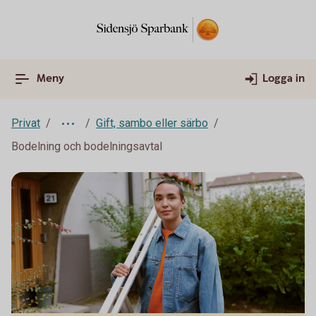
Meny
Logga in
Privat
Gift, sambo eller särbo
Bodelning och bodelningsavtal