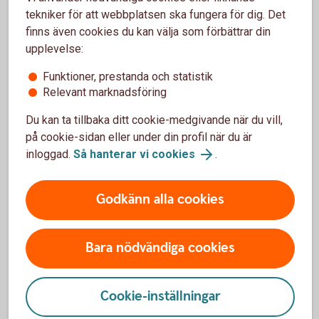
Skriv under bodelningsavtalet.
tekniker för att webbplatsen ska fungera för dig. Det
finns även cookies du kan välja som förbättrar din
Bodelning separation - om ni är sambos
upplevelse:
Funktioner, prestanda och statistik
Om bodelningen gäller ett samboförhållande är det den dag
Relevant marknadsföring
som samboförhållandet upphörde.
Du kan ta tillbaka ditt cookie-medgivande när du vill,
Som sambo har man enbart rätt till hälften av det
på cookie-sidan eller under din profil när du är
sammanlagda nettovärdet av bostad och bohag som
inloggad.
Så hanterar vi cookies
.
införskaffats för gemensamt bruk, alltså inte till det som
var och en fått eller köpt för eget bruk, säger Madelén.
Godkänn alla cookies
Det betyder att om den ena parten har flyttat in hos den
andra för att bli sambo, så har man inte rätt till del i
bostaden vid en separation. För bohag, som till exempel
Bara nödvändiga cookies
möbler, gäller att det som införskaffats för att användas
gemensamt delas lika vid en separation.
Cookie-inställningar
– Det spelar ingen roll om den ena parten har betalat mer än
den andra, det delas ändå lika. Därför är det bra om man