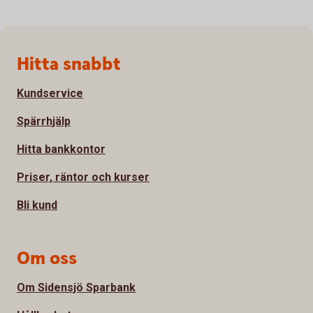
Sidfot
Hitta snabbt
Kundservice
Spärrhjälp
Hitta bankkontor
Priser, räntor och kurser
Bli kund
Om oss
Om Sidensjö Sparbank