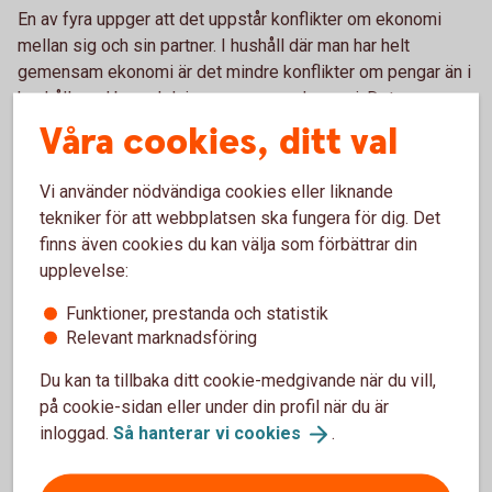
En av fyra uppger att det uppstår konflikter om ekonomi
mellan sig och sin partner. I hushåll där man har helt
gemensam ekonomi är det mindre konflikter om pengar än i
hushåll med bara delvis gemensam ekonomi. Detsamma
gäller för hushåll där man delar lika på småutgifterna, det
Våra cookies, ditt val
vill säga småinköp av till exempel vantar till barnen och
presenter till kalas. Just småutgifter är annars något som
Vi använder nödvändiga cookies eller liknande
kvinnor uppger att de i större utsträckning än männen
tekniker för att webbplatsen ska fungera för dig. Det
betalar mer av.
finns även cookies du kan välja som förbättrar din
upplevelse:
– Försök att även dela på alla småutgifterna, man kan till
exempel ha ett gemensamt konto med varsitt kort till som
Funktioner, prestanda och statistik
man använder till den här typen av inköp. På så sätt kan man
Relevant marknadsföring
slippa onödigt tjat och konflikter om pengar hemma, säger
Madelén Falkenhäll.
Du kan ta tillbaka ditt cookie-medgivande när du vill,
på cookie-sidan eller under din profil när du är
inloggad.
Så hanterar vi
cookies
.