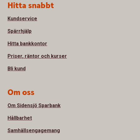
Sidfot
Hitta snabbt
Kundservice
Spärrhjälp
Hitta bankkontor
Priser, räntor och kurser
Bli kund
Om oss
Om Sidensjö Sparbank
Hållbarhet
Samhällsengagemang