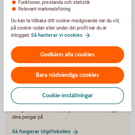
Funktioner, prestanda och statistik
löneförhöjning du får i framtiden.
Relevant marknadsföring
Ny på börsen?
Du kan ta tillbaka ditt cookie-medgivande när du vill,
Vill du ge dig in på aktiemarknaden finns det en
på cookie-sidan eller under din profil när du är
del saker att tänka på. Här kan du lära dig mer.
inloggad.
Så hanterar vi
cookies
.
För dig som är ny på
börsen
Godkänn alla cookies
Bara nödvändiga cookies
Få koll på dina utgifter
Cookie-inställningar
I vår app finns Utgiftskollen där du enkelt kan hålla
koll på alla dina utgifter. Utgifterna samlas utifrån
kategori och du får en tydlig överblick vad du lägger
dina pengar på.
Så fungerar
Utgiftskollen