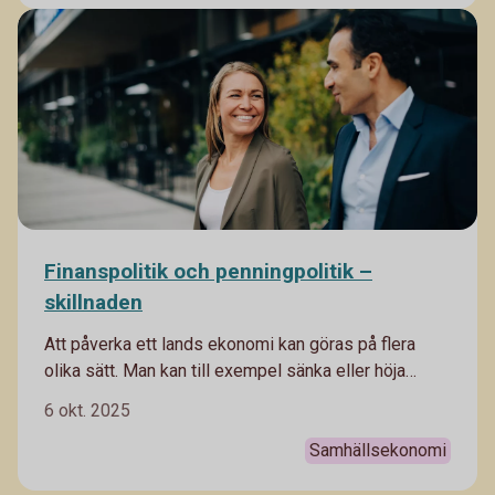
Finanspolitik och penningpolitik –
skillnaden
Att påverka ett lands ekonomi kan göras på flera
olika sätt. Man kan till exempel sänka eller höja
räntor för att stimulera eller dämpa ekonomin, eller
6 okt. 2025
ändra skattesatser och införa
arbetsmarknadsåtgärder för att påverka. Men hur
Samhällsekonomi
synkas det och vem ansvarar för vad?