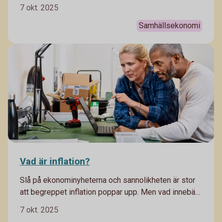
Economic Outlook - där våra experter delar med sig
7 okt. 2025
av sina prognoser.
Samhällsekonomi
Vad är inflation?
Slå på ekonominyheterna och sannolikheten är stor
att begreppet inflation poppar upp. Men vad innebär
det och hur hänger allt ihop? Häng med, vi förklarar!
7 okt. 2025