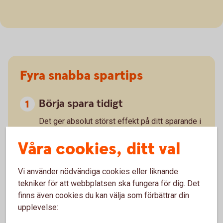
Fyra snabba spartips
Börja spara tidigt
Det ger absolut störst effekt på ditt sparande i
ett långsiktigt perspektiv.
Våra cookies, ditt val
Månadsspara
Det behöver inte ta mer än ett par minuter för
Vi använder nödvändiga cookies eller liknande
att ställa in en automatisk överföring från
tekniker för att webbplatsen ska fungera för dig. Det
lönekontot till olika sparformer.
finns även cookies du kan välja som förbättrar din
Spara lönehöjningen
upplevelse:
Lova dig själv att spara en del av varje