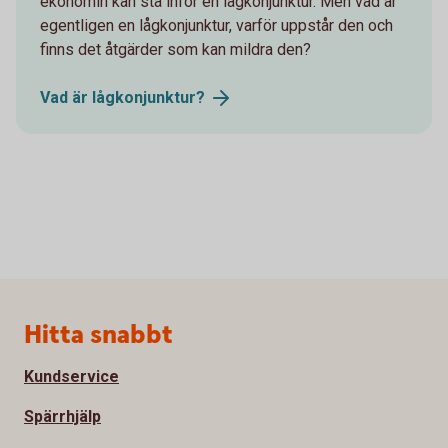
ekonomin kan stå inför en lågkonjunktur. Men vad är
egentligen en lågkonjunktur, varför uppstår den och
finns det åtgärder som kan mildra den?
Vad är
lågkonjunktur?
Sidfot
Hitta snabbt
Kundservice
Spärrhjälp