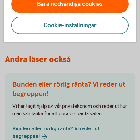
använt sedan 2008. Det nya namnet styrränta
Bara nödvändiga cookies
matchar räntans syfte bättre, det vill säga att styra
dagslåneräntan och påverka andra räntor i ekonomin
Cookie-inställningar
för att uppnå inflationsmålet.
Andra läser också
Bunden eller rörlig ränta? Vi reder ut
begreppen!
Vi har tagit hjälp av vår privatekonom och reder ut hur
man kan tänka för att göra de bästa valen.
Bunden eller rörlig ränta? Vi reder ut
begreppen!