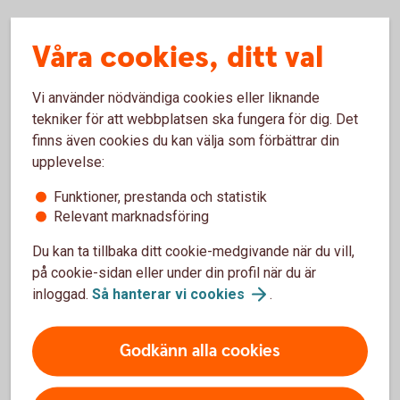
Våra cookies, ditt val
Vi använder nödvändiga cookies eller liknande
Om
tekniker för att webbplatsen ska fungera för dig. Det
finns även cookies du kan välja som förbättrar din
styrräntan
upplevelse:
Funktioner, prestanda och statistik
Relevant marknadsföring
Du kan ta tillbaka ditt cookie-medgivande när du vill,
på cookie-sidan eller under din profil när du är
inloggad.
Så hanterar vi
cookies
.
Från reporänta till styrränta
2022 bytte Riksbanken namn på reporäntan till
Godkänn alla cookies
styrräntan. Namnet reporänta kom från instrumentet
penningpolitiska repor som Riksbanken inte hade