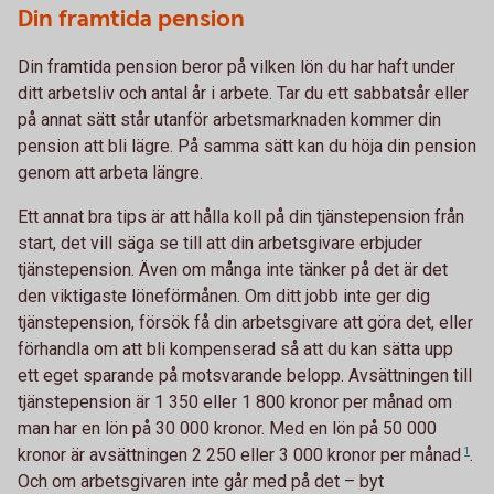
Din framtida pension
Din framtida pension beror på vilken lön du har haft under
ditt arbetsliv och antal år i arbete. Tar du ett sabbatsår eller
på annat sätt står utanför arbetsmarknaden kommer din
pension att bli lägre. På samma sätt kan du höja din pension
genom att arbeta längre.
Ett annat bra tips är att hålla koll på din tjänstepension från
start, det vill säga se till att din arbetsgivare erbjuder
tjänstepension. Även om många inte tänker på det är det
den viktigaste löneförmånen. Om ditt jobb inte ger dig
tjänstepension, försök få din arbetsgivare att göra det, eller
förhandla om att bli kompenserad så att du kan sätta upp
ett eget sparande på motsvarande belopp. Avsättningen till
tjänstepension är 1 350 eller 1 800 kronor per månad om
man har en lön på 30 000 kronor. Med en lön på 50 000
kronor är avsättningen 2 250 eller 3 000 kronor per
månad
1
.
Och om arbetsgivaren inte går med på det – byt