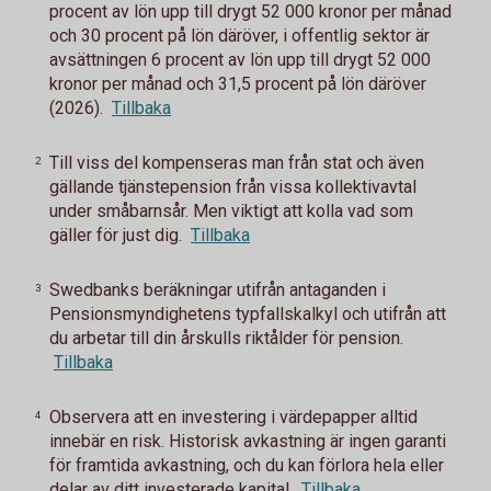
procent av lön upp till drygt 52 000 kronor per månad
och 30 procent på lön däröver, i offentlig sektor är
avsättningen 6 procent av lön upp till drygt 52 000
kronor per månad och 31,5 procent på lön däröver
(2026).
Tillbaka
Till viss del kompenseras man från stat och även
2
gällande tjänstepension från vissa kollektivavtal
under småbarnsår. Men viktigt att kolla vad som
gäller för just dig.
Tillbaka
Swedbanks beräkningar utifrån antaganden i
3
Pensionsmyndighetens typfallskalkyl och utifrån att
du arbetar till din årskulls riktålder för pension.
Tillbaka
Observera att en investering i värdepapper alltid
4
innebär en risk. Historisk avkastning är ingen garanti
för framtida avkastning, och du kan förlora hela eller
delar av ditt investerade kapital.
Tillbaka