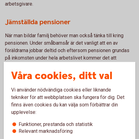
arbetsgivare.
Jämställda pensioner
När man bildar familj behöver man också tänka till kring
pensionen. Under småbarnsår är det vanligt att en av
föräldrarna jobbar deltid och eftersom pensionen grundas
på inkomsten under hela arbetslivet kommer det att
påverka
pensionen
2
. Delar man inte ansvar för hem och
Våra cookies, ditt val
familj lika behöver man se till så att den som till exempel
fortsätter jobba heltid kompenserar den som eventuellt
jobbar deltid ekonomiskt. Inte bara för den löpande lönen
Vi använder nödvändiga cookies eller liknande
varje månad utan också för den lägre avsättning till pension
tekniker för att webbplatsen ska fungera för dig. Det
som sker till följd av det. Man kan till exempel föra över
finns även cookies du kan välja som förbättrar din
pensionsrätter eller spara till pension i den andras namn.
upplevelse:
På så sätt ökar man förutsättningarna för en hållbar
Funktioner, prestanda och statistik
ekonomi genom hela livet för båda två.
Relevant marknadsföring