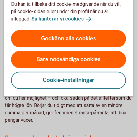
Börja tidigt, spara mindre
Du kan ta tillbaka ditt cookie-medgivande när du vill,
på cookie-sidan eller under din profil när du är
Har man jobbat heltid ett helt arbetsliv kan räkna med att få
inloggad.
Så hanterar vi
cookies
.
runt 70 procent av sin inkomst i allmän pension och
tjänstepension
3
. Vill du förbättra din ekonomi som
Godkänn alla cookies
pensionär är det smart att även spara själv till din pension.
2024 höjdes pensionsåldern och kommer fortsätta höjas
successivt. Med ett sparande kan du också skapa en
Bara nödvändiga cookies
flexibilitet kring hur och när du vill gå i pension. Om du inte
har tagit tag i ditt pensionssparande ännu, är nu en bra tid
att göra det. Du är fortfarande ung, och ju tidigare du börjar
Cookie-inställningar
spara till din pension, desto lägre belopp behöver du sätta
undan. Ett sparande på 500 kronor per månad är en bra start
om du har möjlighet – och öka sedan på det allteftersom du
får högre lön. Börjar du tidigt med att sätta av en mindre
summa per månad, gör fenomenet ränta-på-ränta, att dina
pengar växer.