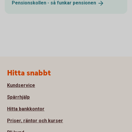
Pensionskollen - så funkar
pensionen
Sidfot
Hitta snabbt
Kundservice
Spärrhjälp
Hitta bankkontor
Priser, räntor och kurser