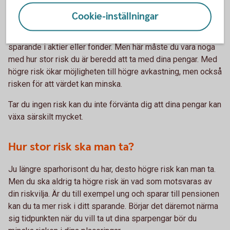
sparande med tiden växa till ett betydande belopp. Ju
tidigare du börjar spara desto bättre.
Cookie-inställningar
Vid långsiktigt sparande är det fördelaktigt att placera sitt
sparande i aktier eller fonder. Men här måste du vara noga
med hur stor risk du är beredd att ta med dina pengar. Med
högre risk ökar möjligheten till högre avkastning, men också
risken för att värdet kan minska.
Tar du ingen risk kan du inte förvänta dig att dina pengar kan
växa särskilt mycket.
Hur stor risk ska man ta?
Ju längre sparhorisont du har, desto högre risk kan man ta.
Men du ska aldrig ta högre risk än vad som motsvaras av
din riskvilja. Är du till exempel ung och sparar till pensionen
kan du ta mer risk i ditt sparande. Börjar det däremot närma
sig tidpunkten när du vill ta ut dina sparpengar bör du