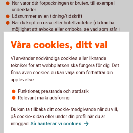
När varor där förpackningen är bruten, till exempel
underkläder
Lösnummer av en tidning/tidskrift
När du köpt en resa eller hotellvistelse (du kan ha
möjlighet att avboka eller omboka, se vad som står i
villkoren)
Våra cookies, ditt val
Presentkort och tillgodokvitto
Vi använder nödvändiga cookies eller liknande
tekniker för att webbplatsen ska fungera för dig. Det
Presentkort är en populär present att både ge och få. Men
finns även cookies du kan välja som förbättrar din
det finns en del saker att tänka på och det är företaget som
upplevelse:
säljer presentkortet som bestämmer villkoren.
Funktioner, prestanda och statistik
Ett vanligt villkor är att du inte får byta in presentkortet mot
Relevant marknadsföring
kontanter och att det har en begränsad giltighetstid. Så håll
koll på hur länge det gäller – presentkortet blir nämligen
Du kan ta tillbaka ditt cookie-medgivande när du vill,
värdelöst om du inte använder det i tid. Det kan även bli
på cookie-sidan eller under din profil när du är
värdelöst om företaget byter ägare eller går i konkurs.
inloggad.
Så hanterar vi
cookies
.