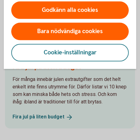
Var också uppmärksam på att om du lämnar tillbaka en vara
och får ett tillgodokvitto, kan även det ha villkor som
Godkänn alla cookies
begränsar hur och när du kan använda det.
Bara nödvändiga cookies
Andra läser också
Cookie-inställningar
Fira jul på liten budget
För många innebär julen extrautgifter som det helt
enkelt inte finns utrymme för. Därför listar vi 10 knep
som kan minska både hets och stress. Och kom
ihåg: ibland är traditioner till för att brytas.
Fira jul på liten
budget