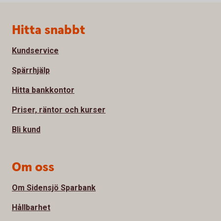
Sidfot
Hitta snabbt
Kundservice
Spärrhjälp
Hitta bankkontor
Priser, räntor och kurser
Bli kund
Om oss
Om Sidensjö Sparbank
Hållbarhet