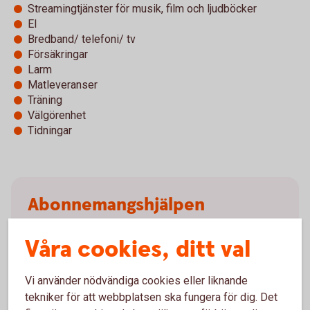
Streamingtjänster för musik, film och ljudböcker
El
Bredband/ telefoni/ tv
Försäkringar
Larm
Matleveranser
Träning
Välgörenhet
Tidningar
Abonnemangs­hjälpen
Med abonnemangshjälpen kan du få koll på dina
Våra cookies, ditt val
abonnemang, prenumerationer och medlemskap. Du
kan även avsluta dina abonnemang och
Vi använder nödvändiga cookies eller liknande
prenumerationer. Och det bästa är att du kan sätta
tekniker för att webbplatsen ska fungera för dig. Det
pengarna i ett sparande i stället, om du vill.