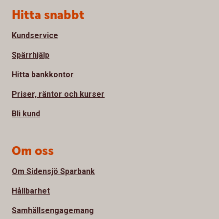
Sidfot
Hitta snabbt
Kundservice
Spärrhjälp
Hitta bankkontor
Priser, räntor och kurser
Bli kund
Om oss
Om Sidensjö Sparbank
Hållbarhet
Samhällsengagemang