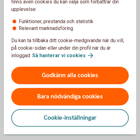
finns även cookies du kan välja som förbättrar din
Tjänsten finns i vår app och den är helt kostnadsfri.
upplevelse:
Funktioner, prestanda och statistik
Abonnemangshjälpen
Relevant marknadsföring
Du kan ta tillbaka ditt cookie-medgivande när du vill,
på cookie-sidan eller under din profil när du är
Andra läser också
inloggad.
Så hanterar vi
cookies
.
Godkänn alla cookies
Konsten att leva på en liten budget
För mycket månad kvar i slutet av lönen? Här är våra
Bara nödvändiga cookies
20 bästa tips på hur du lever sparsamt – utan att det
blir torftigt.
Cookie-inställningar
Ekonomiska tips – klara dig på lite
pengar