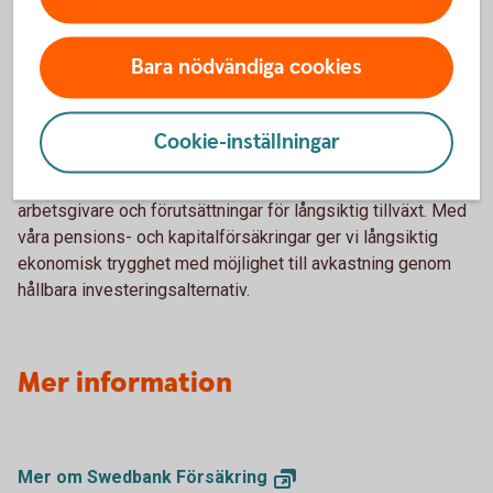
Swedbank Försäkring främjar hälsa och ekonomisk trygghet
Bara nödvändiga cookies
för alla sina kunder. Med våra Trygga försäkringar får våra
kunder förutsättningar att kunna hantera sin ekonomi även
om något oförutsett händer. Våra tjänstepensionslösningar
Cookie-inställningar
hjälper våra företagskunder att skapa en trygghet för dem
själva men även sina anställda. Det skapar attraktiva
arbetsgivare och förutsättningar för långsiktig tillväxt. Med
våra pensions- och kapitalförsäkringar ger vi långsiktig
ekonomisk trygghet med möjlighet till avkastning genom
hållbara investeringsalternativ.
Mer information
Mer om Swedbank
Försäkring