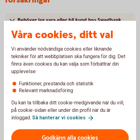
försäkringar
Behöver jag vara eller bli kund hos Swedbank
eller sparbankerna för att kunna logga in?
Våra cookies, ditt val
Jag är redan kund hos Swedbank eller
Vi använder nödvändiga cookies eller liknande
sparbankerna, ska jag logga in här eller i min
tekniker för att webbplatsen ska fungera för dig. Det
internetbank?
finns även cookies du kan välja som förbättrar din
upplevelse:
Jag har problem med mitt BankID och kan inte
logga in, vad gör jag?
Funktioner, prestanda och statistik
Relevant marknadsföring
Vilken version av webbläsare behöver jag?
Du kan ta tillbaka ditt cookie-medgivande när du vill,
på cookie-sidan eller under din profil när du är
inloggad.
Så hanterar vi
cookies
.
Om Swedbank Försäkring
Godkänn alla cookies