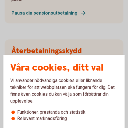
Pausa din pensionsutbetalning
Återbetalningsskydd
Våra cookies, ditt val
Behöver du återbetalningsskydd?
Blankett återbetalningsskydd (pdf)
Vi använder nödvändiga cookies eller liknande
tekniker för att webbplatsen ska fungera för dig. Det
finns även cookies du kan välja som förbättrar din
upplevelse:
Ansök
Funktioner, prestanda och statistik
Relevant marknadsföring
Blankett för utbetalning (pdf)