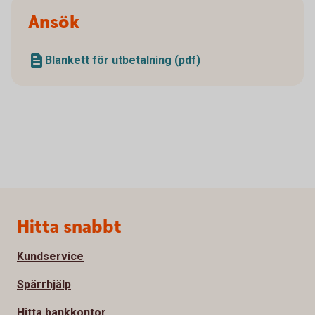
Ansök
Blankett för utbetalning (pdf)
Sidfot
Hitta snabbt
Kundservice
Spärrhjälp
Hitta bankkontor