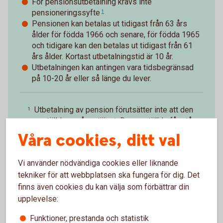
För pensionsutbetalning krävs inte
pensioneringssyfte
1
Pensionen kan betalas ut tidigast från 63 års
ålder för födda 1966 och senare, för födda 1965
och tidigare kan den betalas ut tidigast från 61
års ålder. Kortast utbetalningstid är 10 år.
Utbetalningen kan antingen vara tidsbegränsad
på 10-20 år eller så länge du lever.
Utbetalning av pension förutsätter inte att den
1
anställde avgår ur tjänst. Den anställde får stå
till arbetsmarknadens förfogande.
Tillbaka
Våra cookies, ditt val
Vi använder nödvändiga cookies eller liknande
tekniker för att webbplatsen ska fungera för dig. Det
finns även cookies du kan välja som förbättrar din
upplevelse:
Paus i pågående
Funktioner, prestanda och statistik
pensionsutbetalning