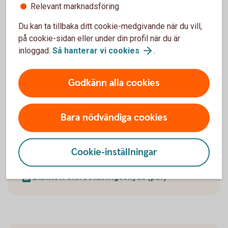
Relevant marknadsföring
Du kan enkelt pausa din pensionsutbetalning och
Du kan ta tillbaka ditt cookie-medgivande när du vill,
även förkorta, förlänga eller ta bort en pågående
på cookie-sidan eller under din profil när du är
paus.
inloggad.
Så hanterar vi
cookies
.
Pausa din
pensionsutbetalning
Godkänn alla cookies
Bara nödvändiga cookies
Återbetalningsskydd
Cookie-inställningar
Behöver du
återbetalningsskydd?
Blankett återbetalningsskydd (pdf)