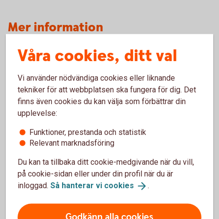
Mer information
Våra cookies, ditt val
Tilläggspension – mer information
(pensionsmyndigheten.se)
Ansök om allmän pension
Vi använder nödvändiga cookies eller liknande
(pensionsmyndigheten.se)
tekniker för att webbplatsen ska fungera för dig. Det
finns även cookies du kan välja som förbättrar din
upplevelse:
Funktioner, prestanda och statistik
Relevant marknadsföring
Du kan ta tillbaka ditt cookie-medgivande när du vill,
Kontakta oss
på cookie-sidan eller under din profil när du är
inloggad.
Så hanterar vi
cookies
.
Godkänn alla cookies