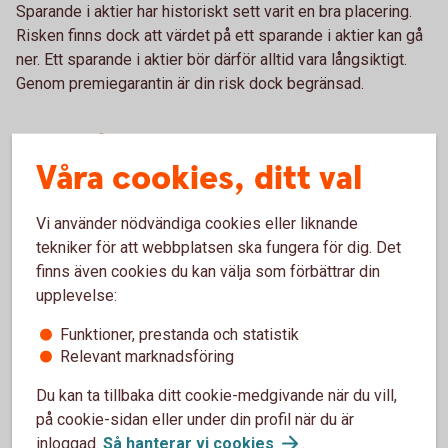
Sparande i aktier har historiskt sett varit en bra placering.
Risken finns dock att värdet på ett sparande i aktier kan gå
ner. Ett sparande i aktier bör därför alltid vara långsiktigt.
Genom premiegarantin är din risk dock begränsad.
Garantin
Våra cookies, ditt val
Garantin innebär att värdet på sparandet den dag du går i
pension aldrig kommer att vara mindre än summan av de
Vi använder nödvändiga cookies eller liknande
premier som har betalats in i försäkringen. Det gäller
tekniker för att webbplatsen ska fungera för dig. Det
oavsett utvecklingen på börsen. Det garanterade beloppet
finns även cookies du kan välja som förbättrar din
kallas Garantivärde. Garantin gäller även om kunden skulle
upplevelse:
avlida innan ålderspensionen börjat utbetalas, under
förutsättning att kunden valt återbetalningsskydd.
Funktioner, prestanda och statistik
Relevant marknadsföring
Överskott
Du kan ta tillbaka ditt cookie-medgivande när du vill,
på cookie-sidan eller under din profil när du är
All avkastning som uppstår vid förvaltningen av spararnas
inloggad.
Så hanterar vi
cookies
.