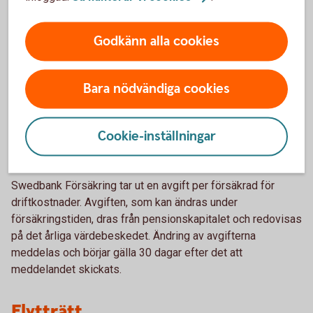
pengar, efter avdrag för kapitalförvaltningsavgift, tillförs
över tiden kollektivet av sparare inom SAF-LO i form av
Godkänn alla cookies
total-avkastning. Avkastningen av tillgångarna fördelas på
försäkringarna genom en av Swedbank Försäkring vid var
tid bestämd avkastningsränta. Avkastningsräntan bestäms
Bara nödvändiga cookies
som en funktion av totalavkastningen och värdet av
förväntade garantiutbetalningar.
Cookie-inställningar
Pris
Swedbank Försäkring tar ut en avgift per försäkrad för
driftkostnader. Avgiften, som kan ändras under
försäkringstiden, dras från pensionskapitalet och redovisas
på det årliga värdebeskedet. Ändring av avgifterna
meddelas och börjar gälla 30 dagar efter det att
meddelandet skickats.
Flytträtt