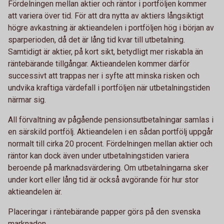
Fördelningen mellan aktier och räntor i portföljen kommer
att variera över tid. För att dra nytta av aktiers långsiktigt
högre avkastning är aktieandelen i portföljen hög i början av
sparperioden, då det är lång tid kvar till utbetalning.
Samtidigt är aktier, på kort sikt, betydligt mer riskabla än
räntebärande tillgångar. Aktieandelen kommer därför
successivt att trappas ner i syfte att minska risken och
undvika kraftiga värdefall i portföljen när utbetalningstiden
närmar sig.
All förvaltning av pågående pensionsutbetalningar samlas i
en särskild portfölj. Aktieandelen i en sådan portfölj uppgår
normalt till cirka 20 procent. Fördelningen mellan aktier och
räntor kan dock även under utbetalningstiden variera
beroende på marknadsvärdering. Om utbetalningarna sker
under kort eller lång tid är också avgörande för hur stor
aktieandelen är.
Placeringar i räntebärande papper görs på den svenska
marknaden.