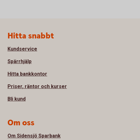
Sidfot
Hitta snabbt
Kundservice
Spärrhjälp
Hitta bankkontor
Priser, räntor och kurser
Bli kund
Om oss
Om Sidensjö Sparbank