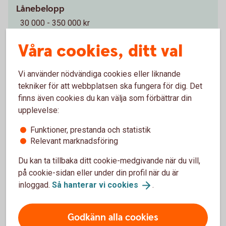
Lånebelopp
30 000 - 350 000 kr
Våra cookies, ditt val
Återbetalningstid
upp till 12 år
Vi använder nödvändiga cookies eller liknande
tekniker för att webbplatsen ska fungera för dig. Det
Uppläggningsavgift
finns även cookies du kan välja som förbättrar din
550 kr
upplevelse:
Funktioner, prestanda och statistik
Aviseringsavgift e-faktura
Relevant marknadsföring
0 kr
1
Du kan ta tillbaka ditt cookie-medgivande när du vill,
på cookie-sidan eller under din profil när du är
Vid postala avier är aviseringsavgiften 45 kr
Tillbaka
1
inloggad.
Så hanterar vi
cookies
.
Godkänn alla cookies