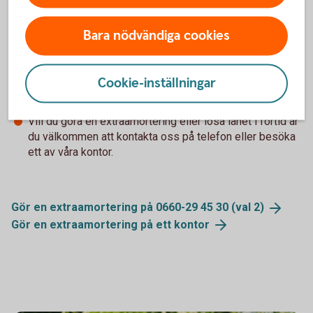
Amortering och återbetalning av
vårt solcellslån
Bara nödvändiga cookies
Återbetalningstiden för lånet är 1 - 12 år beroende på
Cookie-inställningar
lånets storlek och syfte.
Vill du göra en extraamortering eller lösa lånet i förtid är
du välkommen att kontakta oss på telefon eller besöka
ett av våra kontor.
Gör en extraamortering på 0660-29 45 30 (val
2)
Gör en extraamortering på ett
kontor