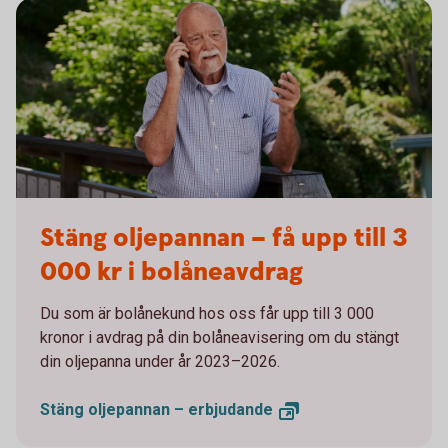
Senior having a serious conversation on the phone
Stäng oljepannan – få upp till 3
000 kr i bolåneavdrag
Du som är bolånekund hos oss får upp till 3 000
kronor i avdrag på din bolåneavisering om du stängt
din oljepanna under år 2023–2026.
Stäng oljepannan –
erbjudande