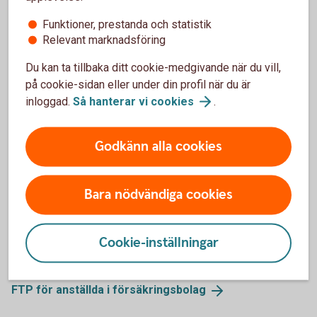
FTP– Fondförsäkring
Funktioner, prestanda och statistik
Relevant marknadsföring
Fast avgift
Du kan ta tillbaka ditt cookie-medgivande när du vill,
70 kr
på cookie-sidan eller under din profil när du är
inloggad.
Så hanterar vi
cookies
.
Entrélösning
Swedbank Generation Flex
Godkänn alla cookies
Förvaltningsavgift
0,40-0,33%
1
Bara nödvändiga cookies
Automatisk sänkning av risk och avgift
Tillbaka
1
Cookie-inställningar
närmare och under pensionen.
FTP för anställda i
försäkringsbolag