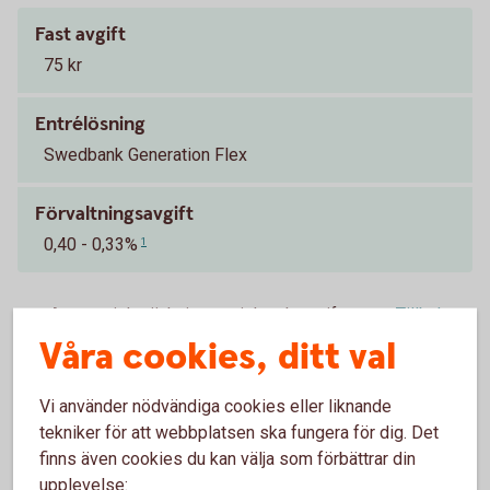
Fast avgift
75 kr
Entrélösning
Swedbank Generation Flex
Förvaltningsavgift
0,40 - 0,33%
1
Automatisk sänkning av risk och avgift
Tillbaka
1
närmare och under pensionen
Våra cookies, ditt val
PA 16 – tjänstepension för statligt
anställda
Vi använder nödvändiga cookies eller liknande
tekniker för att webbplatsen ska fungera för dig. Det
finns även cookies du kan välja som förbättrar din
upplevelse: